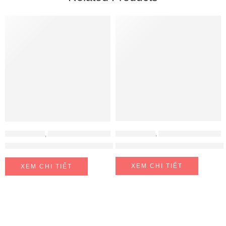
ĐỒ GIA DỤNG
,
MÁY HÚT ẨM - MÁY LỌC KHÔNG KHÍ
ĐỒ GIA DỤNG
,
MÁY HÚT ẨM - MÁY LỌC KHÔNG KHÍ
Máy lọc không khí kết hợp hút
Quạt không cánh và khử khuẩn UVC
XEM CHI TIẾT
XEM CHI TIẾT