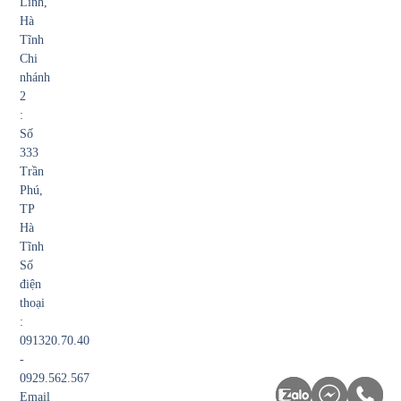
Lĩnh,
Hà
Tĩnh
Chi
nhánh
2
:
Số
333
Trần
Phú,
TP
Hà
Tĩnh
Số
điện
thoại
:
091320.70.40
-
0929.562.567
Email