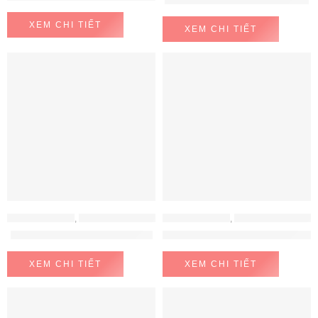
Máy Lọc Nước A. O. Smith G1
XEM CHI TIẾT
XEM CHI TIẾT
MÁY LỌC NƯỚC
,
MÁY LỌC NƯỚC AOSMITH
MÁY LỌC NƯỚC
,
MÁY LỌC NƯỚC AOSMITH
Máy Lọc Nước A. O. Smith Z7
MÁY LỌC NƯỚC AOSMITH AR6
XEM CHI TIẾT
XEM CHI TIẾT