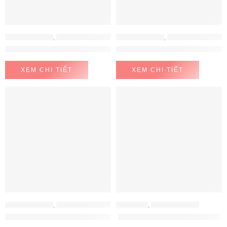
MÁY LỌC NƯỚC
,
MÁY LỌC NƯỚC CHUNGHO
MÁY LỌC NƯỚC
,
MÁY LỌC NƯỚC CHUNGHO
Máy lọc nước ChungHo GWP-60C9560M
Máy lọc nước ChungHo Iguassu
XEM CHI TIẾT
XEM CHI TIẾT
MÁY LỌC NƯỚC
,
MÁY LỌC NƯỚC CHUNGHO
ELECTEKA
,
MÁY LỌC NƯỚC
Máy lọc nước Chungho WF-70S9500M
Máy lọc nước Electeka S7 Pro