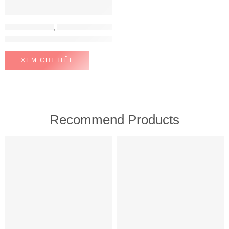
MÁY LỌC NƯỚC
,
MÁY LỌC NƯỚC MITSUBISHI CLEANSUI
Mitsubishi Cleansui ION KIỀM EU301
XEM CHI TIẾT
Recommend Products
FEATURED
FEATURED