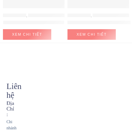
MÁY HÚT MÙI
,
MÁY HÚT MÙI HAFELE
MÁY HÚT MÙI
,
MÁY HÚT MÙI HAFELE
Máy hút mùi Hafele HH-WT70A
Máy hút mùi Hafele HH-WVG90B
XEM CHI TIẾT
XEM CHI TIẾT
Liên
hệ
Địa
Chỉ
:
Chi
nhánh