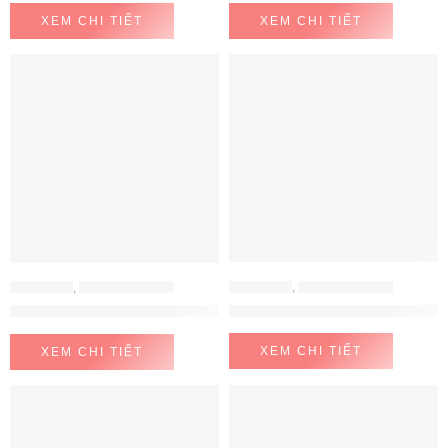
XEM CHI TIẾT
XEM CHI TIẾT
ELECTEKA
,
MÁY LỌC NƯỚC
ELECTEKA
,
MÁY LỌC NƯỚC
Máy lọc nước RO để bàn đa năn
Máy lọc nước RO đa chức năng Electeka E8( pha cà phê, chức n
XEM CHI TIẾT
XEM CHI TIẾT