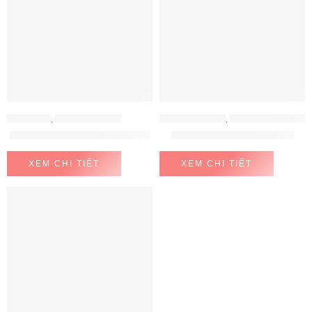
ELECTEKA
,
MÁY LỌC NƯỚC
MÁY LỌC NƯỚC
,
MÁY LỌC NƯỚC MITSUBISHI CLEANSUI
Máy lọc nước RO Electeka E6
Mitsubishi Cleansui EU101
XEM CHI TIẾT
XEM CHI TIẾT