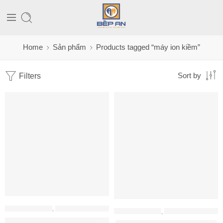
Home
Sản phẩm
Products tagged “máy ion kiềm”
Filters
Sort by
MÁY LỌC NƯỚC
,
MÁY LỌC NƯỚC AOSMITH
MÁY LỌC NƯỚC
,
MÁY LỌC NƯỚC AOSMITH
Máy Lọc Nước A. O. Smith AR75-A-S-H1