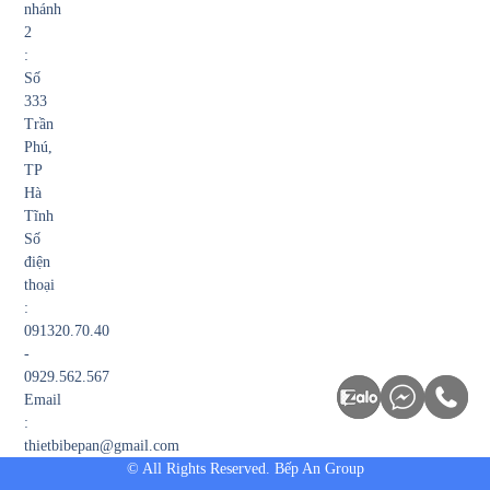
nhánh
2
:
Số
333
Trần
Phú,
TP
Hà
Tĩnh
Số
điện
thoại
:
091320.70.40
-
0929.562.567
Email
:
thietbibepan@gmail.com
© All Rights Reserved. Bếp An Group