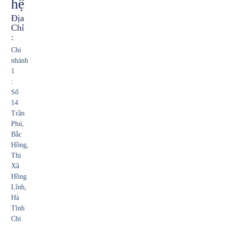
hệ
Địa
Chỉ
:
Chi
nhánh
1
:
Số
14
Trần
Phú,
Bắc
Hồng,
Thị
Xã
Hồng
Lĩnh,
Hà
Tĩnh
Chi