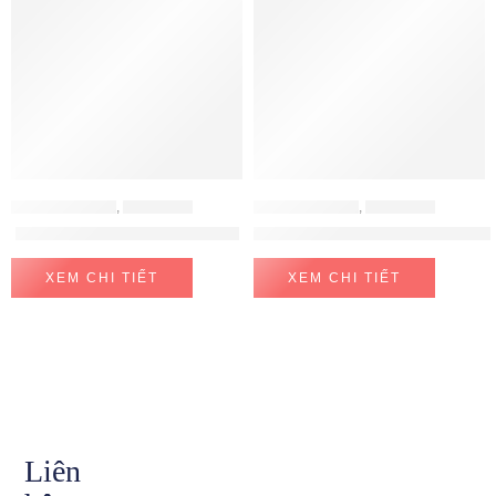
MÁY LỌC NƯỚC
,
ELECTEKA
MÁY LỌC NƯỚC
,
ELECTEKA
Máy lọc nước Electeka S7 Pro
Máy lọc nước RO đa chức năng E
XEM CHI TIẾT
XEM CHI TIẾT
Liên