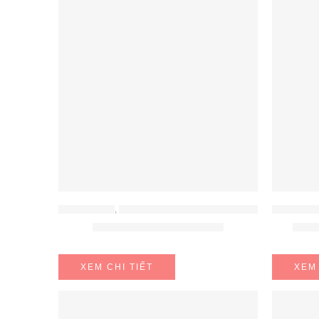
ĐỒ GIA DỤNG
,
MÁY HÚT ẨM - MÁY LỌC KHÔNG KHÍ
ĐỒ GIA DỤ
Máy hút ẩm Fujie 930EC
Máy 
XEM CHI TIẾT
XEM 