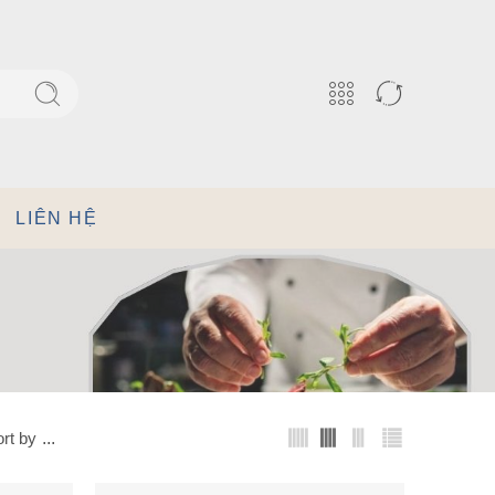
LIÊN HỆ
rt by
...