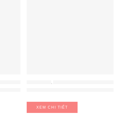
KHÔNG KHÍ
ĐỒ GIA DỤNG
,
MÁY HÚT ẨM - MÁY LỌC KHÔNG KHÍ
 hút ẩm Sharp DW-E16FA-W
Máy lọc không khí Sharp kèm hút ẩm DW-J27F
XEM CHI TIẾT