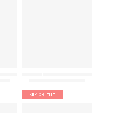
KHÔNG KHÍ
ĐỒ GIA DỤNG
,
MÁY HÚT ẨM - MÁY LỌC KHÔNG KHÍ
918EC
Máy Hút Ẩm FujiE HM-950EC
XEM CHI TIẾT