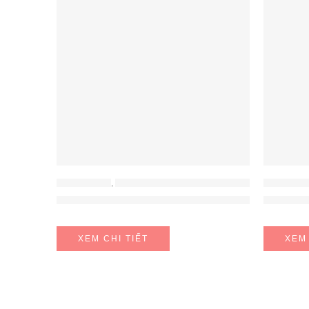
ĐỒ GIA DỤNG
,
MÁY HÚT ẨM - MÁY LỌC KHÔNG KHÍ
ĐỒ GIA DỤ
Máy Hút Ẩm Kết Hợp Lọc Không Khí FujiE HM-
Máy Lọc
XEM CHI TIẾT
XEM 