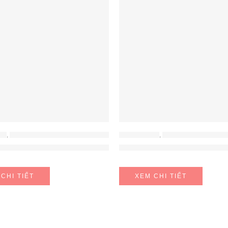
NG
,
MÁY HÚT ẨM - MÁY LỌC KHÔNG KHÍ
ĐỒ GIA DỤNG
,
MÁY HÚT ẨM - MÁY LỌC 
925EC Pro
 Không Khí ChungHo CHDH-120JA
Máy lọc không khí kết hợp
CHI TIẾT
XEM CHI TIẾT