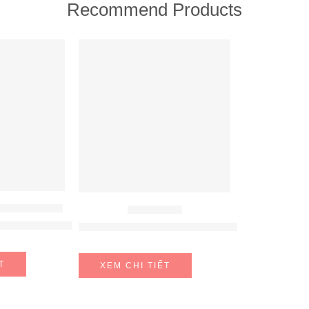
Recommend Products
FEATURED
ÚT MÙI HAFELE
MÁY HÚT MÙI
fele HH-WVG90B 539.89.335
MÁY HÚT MÙI HAFELE NAGOLD NC-H7011B
T
XEM CHI TIẾT