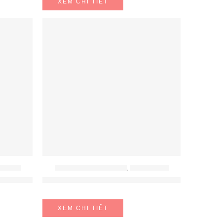
XEM CHI TIẾT
A DỤNG
BỘ NỒI - BÁT - THÌA - ĐŨA
,
ĐỒ GIA DỤNG
28CM 741486901
CHẢO RÁN WMF PROFI RESIST 28CM 175648
XEM CHI TIẾT