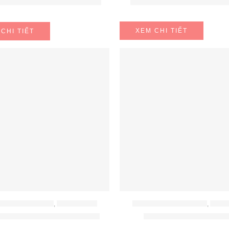
Bộ dao Tefal Comfort K2
ốc cao cấp Jupiter Beaded
XEM CHI TIẾT
CHI TIẾT
- BÁT - THÌA - ĐŨA
,
ĐỒ GIA DỤNG
BỘ NỒI - BÁT - THÌA - ĐŨA
,
ĐỒ GI
i Đức 6 món WMF Brilliant
Bộ nồi inox Tefal Prim