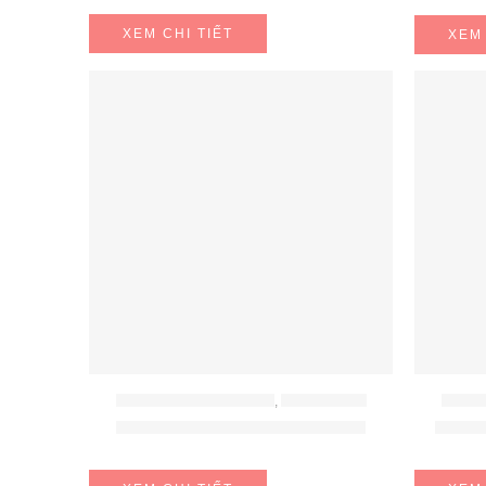
XEM CHI TIẾT
XEM 
BỘ NỒI - BÁT - THÌA - ĐŨA
,
ĐỒ GIA DỤNG
BỘ NỒI 
BỘ NỒI SILIT ACHAT 10 MÓN
BỘ NỒ