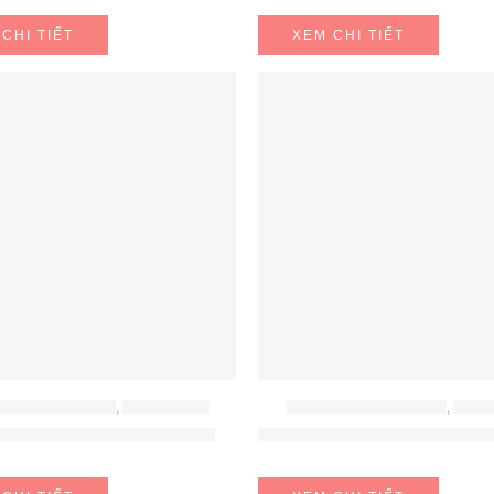
CHI TIẾT
XEM CHI TIẾT
- BÁT - THÌA - ĐŨA
,
ĐỒ GIA DỤNG
BỘ NỒI - BÁT - THÌA - ĐŨA
,
ĐỒ GI
I SILIT DIAMANT 7 MÓN
BỘ NỒI WMF ASTORIA 6 M