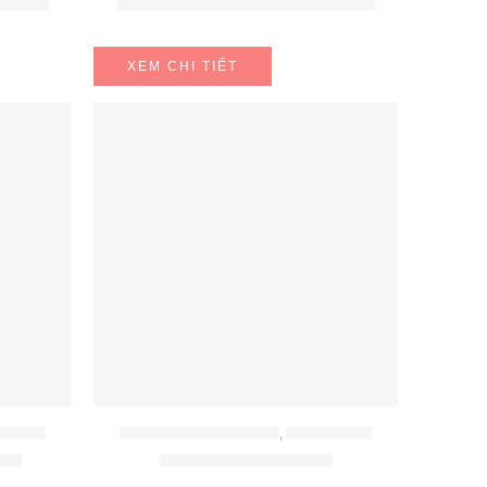
21S244
Bộ nồi chảo cán rời 5 món Tefal
XEM CHI TIẾT
A DỤNG
BỘ NỒI - BÁT - THÌA - ĐŨA
,
ĐỒ GIA DỤNG
ary
Bộ nồi Lorca TA 5012