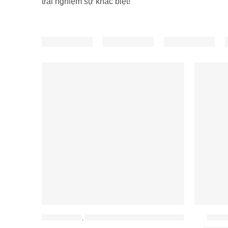
trải nghiệm sự khác biệt!
ĐỒ GIA DỤNG
,
NỒI CHIÊN KHÔNG DẦU - NỒI LẨU
BỘ NỒI 