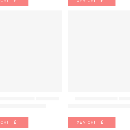
CHI TIẾT
XEM CHI TIẾT
 RỬA - MUỐI - BÓNG
,
ĐỒ GIA DỤNG
BỘ NỒI - BÁT - THÌA - ĐŨA
,
ĐỒ GI
an bột rửa bát Finish
CHẢO RÁN WMF FP DEVIL 
CHI TIẾT
XEM CHI TIẾT