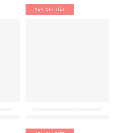
XEM CHI TIẾT
A DỤNG
BỘ NỒI - BÁT - THÌA - ĐŨA
,
ĐỒ GIA DỤNG
ÓN 780166040
BỘ NỒI WMF DIADEM PLUS 5PC 0730356040