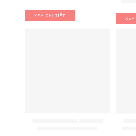
Bộ 6 c
XEM CHI TIẾT
XEM 
BỘ NỒI - BÁT - THÌA - ĐŨA
,
ĐỒ GIA DỤNG
BỘ NỒI 
Bộ nồi chảo inox Cook Eat
Bộ nồ