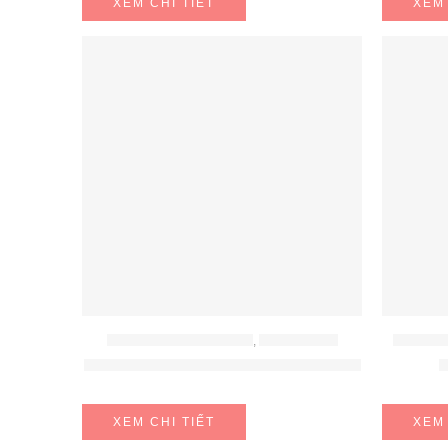
XEM CHI TIẾT
XEM 
BỘ NỒI - BÁT - THÌA - ĐŨA
,
ĐỒ GIA DỤNG
CHẤT TẨY
BỘ NỒI WMF SAPHIR PLUS 4 MÓN
C
XEM CHI TIẾT
XEM 