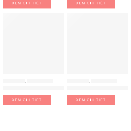
XEM CHI TIẾT
XEM CHI TIẾT
BẾP ĐIỆN TỪ
,
BẾP TỪ BOSCH
BẾP ĐIỆN TỪ
,
BẾP TỪ BOSCH
BẾP TỪ BOSCH SERIE 8 PPI82560MS
BẾP TỪ DOMINO BOSCH PIB3
XEM CHI TIẾT
XEM CHI TIẾT