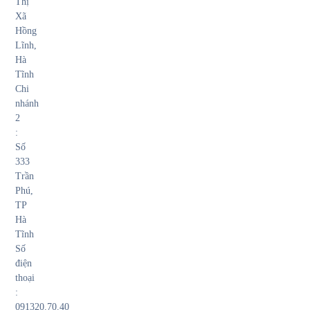
Thị
Xã
Hồng
Lĩnh,
Hà
Tĩnh
Chi
nhánh
2
:
Số
333
Trần
Phú,
TP
Hà
Tĩnh
Số
điện
thoại
:
091320.70.40