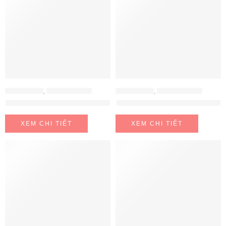
BẾP ĐIỆN TỪ
,
BẾP TỪ BOSCH
BẾP ĐIỆN TỪ
,
BẾP TỪ BOSCH
BẾP TỪ BOSCH PID675DC1E
BẾP TỪ BOSCH PIE875DC1E
XEM CHI TIẾT
XEM CHI TIẾT