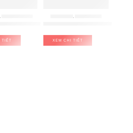
,
BẾP TỪ MALLOCA
BẾP ĐIỆN TỪ
,
BẾP TỪ BOSCH
5 Vùng Nấu Malloca Skylux MH-885
BẾP TỪ BOSCH PVS775FC5E
 TIẾT
XEM CHI TIẾT