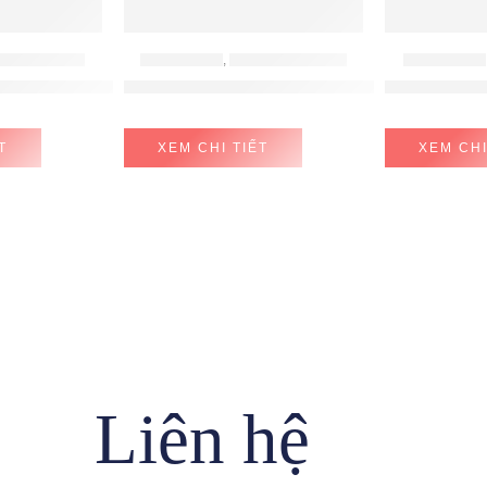
 TỪ MALLOCA
BẾP ĐIỆN TỪ
,
BẾP TỪ EUROSUN
BẾP ĐIỆN TỪ
út mùi Malloca HIH 864 LI
Bếp Từ Eurosun EU-T210 MAX
Bếp Từ Âm 
T
XEM CHI TIẾT
XEM CHI
Liên hệ