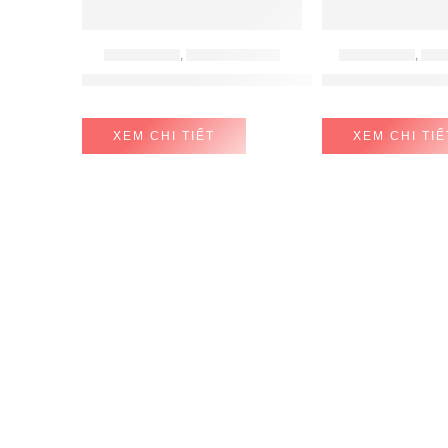
BẾP ĐIỆN TỪ
,
BẾP TỪ HAFELE
BẾP ĐIỆN TỪ
,
BẾP
Bếp Từ 3 Vùng Nấu HC-I603D Hafele 536.61.631
Bếp từ kết hợp h
XEM CHI TIẾT
XEM CHI TIẾ