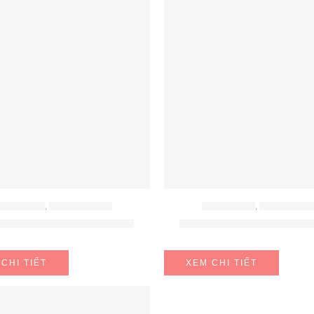
ẾP ĐIỆN TỪ
,
BẾP TỪ BOSCH
BẾP ĐIỆN TỪ
,
BẾP TỪ BOS
TỪ BOSCH PVS775FC5E
BẾP TỪ BOSCH PXE80
CHI TIẾT
XEM CHI TIẾT