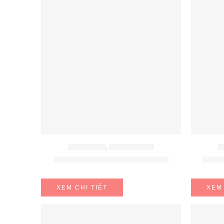
BẾP ĐIỆN TỪ
,
BẾP TỪ BOSCH
B
BẾP TỪ BOSCH PIE875DC1E
BẾP 
XEM CHI TIẾT
XEM 