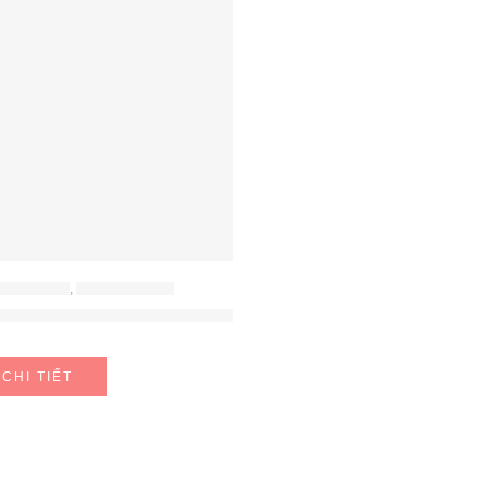
ẾP ĐIỆN TỪ
,
BẾP TỪ BOSCH
 DOMINO BOSCH PIB375FB1E
CHI TIẾT