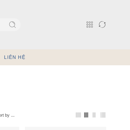
LIÊN HỆ
rt by
...