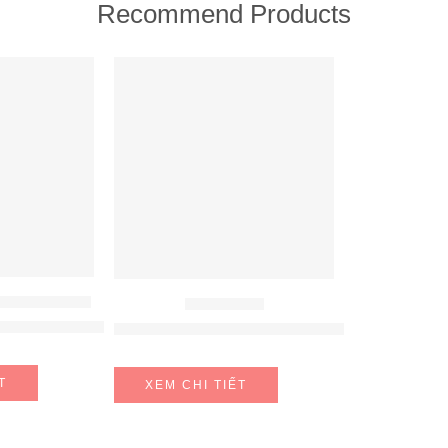
Recommend Products
FEATURED
ÚT MÙI HAFELE
MÁY HÚT MÙI
fele HH-WVG90B 539.89.335
MÁY HÚT MÙI HAFELE NAGOLD NC-H7011B
T
XEM CHI TIẾT