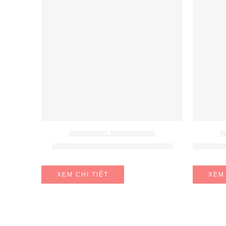
BẾP ĐIỆN TỪ
,
BẾP TỪ BOSCH
B
BẾP TỪ BOSCH PXY875KW1E
BẾP TỪ
XEM CHI TIẾT
XEM 