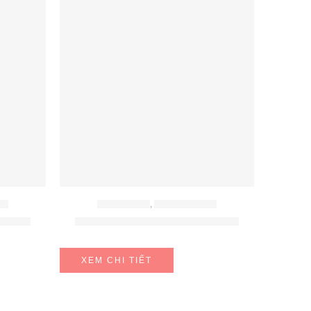
CH
BẾP ĐIỆN TỪ
,
BẾP TỪ BOSCH
1DC1E
BẾP TỪ BOSCH PXX975DC1E
XEM CHI TIẾT