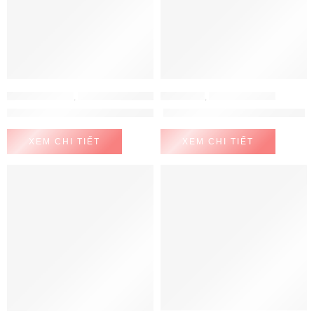
MÁY LỌC NƯỚC
,
MÁY LỌC NƯỚC CHUNGHO
ELECTEKA
,
MÁY LỌC NƯỚC
Máy lọc nước Chungho WF-70S9500M
Máy lọc nước Electeka S7 Pro
XEM CHI TIẾT
XEM CHI TIẾT