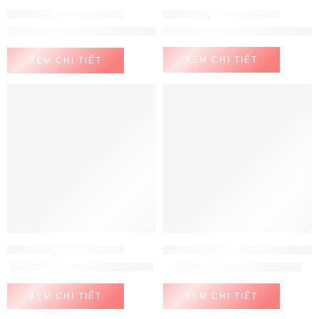
ELECTEKA
,
MÁY LỌC NƯỚC
ELECTEKA
,
MÁY LỌC NƯỚC
Máy lọc nước RO để bàn đa năn
Máy lọc nước RO đa chức năng Electeka E8( pha cà phê, chức n
XEM CHI TIẾT
XEM CHI TIẾT
ELECTEKA
,
MÁY LỌC NƯỚC
MÁY LỌC NƯỚC
,
MÁY LỌC NƯỚC MITSUBISHI CLEANSUI
Máy lọc nước RO Electeka E6
Mitsubishi Cleansui EU101
XEM CHI TIẾT
XEM CHI TIẾT