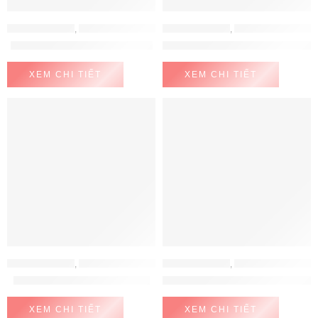
MÁY LỌC NƯỚC
,
MÁY LỌC NƯỚC AOSMITH
MÁY LỌC NƯỚC
,
MÁY LỌC NƯỚC AOSMITH
Máy Lọc Nước A. O. Smith Z7
MÁY LỌC NƯỚC AOSMITH AR6
XEM CHI TIẾT
XEM CHI TIẾT
MÁY LỌC NƯỚC
,
MÁY LỌC NƯỚC AOSMITH
MÁY LỌC NƯỚC
,
MÁY LỌC NƯỚC CHUNGHO
Máy Lọc Nước AOSmith Vita
Máy lọc nước ChungHo GWI-6
XEM CHI TIẾT
XEM CHI TIẾT