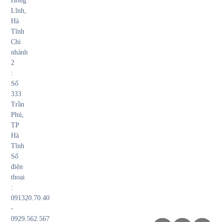
Hồng
Lĩnh,
Hà
Tĩnh
Chi
nhánh
2
:
Số
333
Trần
Phú,
TP
Hà
Tĩnh
Số
điện
thoại
:
091320.70.40
-
0929.562.567