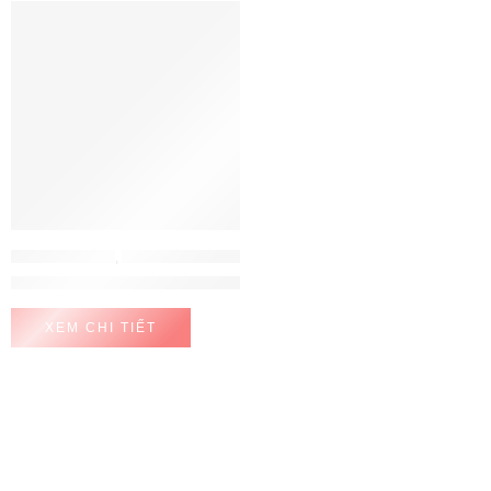
MÁY LỌC NƯỚC
,
MÁY LỌC NƯỚC MITSUBISHI CLEANSUI
Mitsubishi Cleansui ION KIỀM EU301
XEM CHI TIẾT