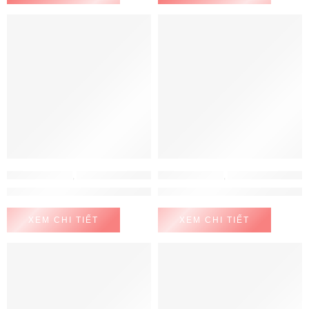
MÁY LỌC NƯỚC
,
MÁY LỌC NƯỚC CHUNGHO
MÁY LỌC NƯỚC
,
MÁY LỌC NƯỚC CHUNGHO
Máy lọc nước ChungHo GWP-60C9560M
Máy lọc nước ChungHo Iguassu
XEM CHI TIẾT
XEM CHI TIẾT