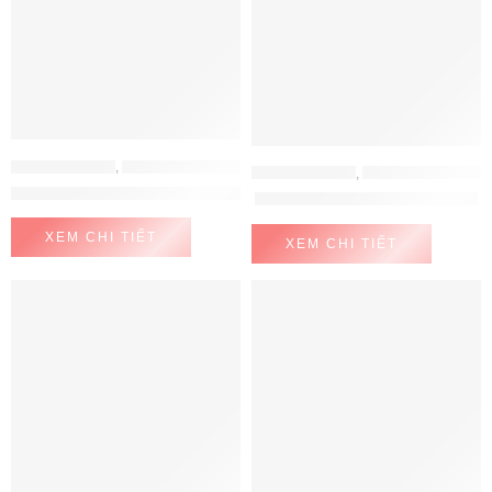
MÁY LỌC NƯỚC
,
MÁY LỌC NƯỚC AOSMITH
MÁY LỌC NƯỚC
,
MÁY LỌC NƯỚC AOSMITH
Máy Lọc Nước A. O. Smith AR75-A-S-H1
Máy Lọc Nước A. O. Smith G1
XEM CHI TIẾT
XEM CHI TIẾT