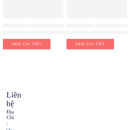
MÁY LỌC NƯỚC
,
MÁY LỌC NƯỚC CHUNGHO
MÁY LỌC NƯỚC
,
MÁY LỌC NƯỚC CHUNGHO
Máy lọc nước Chungho WF-70S9500M
Máy lọc nước ChungHo Iguassu
XEM CHI TIẾT
XEM CHI TIẾT
Liên
hệ
Địa
Chỉ
: