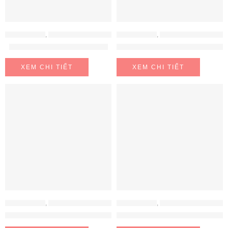
MÁY HÚT MÙI
,
MÁY HÚT MÙI BRANDT
MÁY HÚT MÙI
,
MÁY HÚT MÙI MALLOCA
Máy hút mùi Brandt AD9905B
Máy Hút Mùi Đảo Malloca ADEL
XEM CHI TIẾT
XEM CHI TIẾT
MÁY HÚT MÙI
,
MÁY HÚT MÙI EUROSUN
MÁY HÚT MÙI
,
MÁY HÚT MÙI EUROSUN
MÁY HÚT MÙI EUROSUN EH-70AF75
Máy hút mùi EUROSUN EH-70A