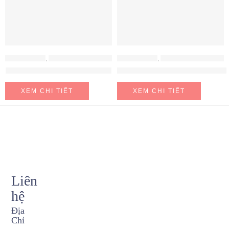
MÁY HÚT MÙI
,
MÁY HÚT MÙI HAFELE
MÁY HÚT MÙI
,
MÁY HÚT MÙI HAFELE
Máy hút mùi Hafele HH-WT70A
Máy hút mùi Hafele HH-WVG90B
XEM CHI TIẾT
XEM CHI TIẾT
Liên
hệ
Địa
Chỉ