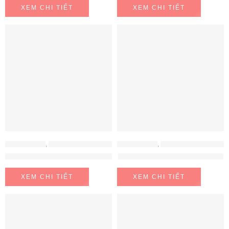
XEM CHI TIẾT
XEM CHI TIẾT
MÁY HÚT MÙI
,
MÁY HÚT MÙI EUROSUN
MÁY HÚT MÙI
,
MÁY HÚT MÙI HAFELE
MÁY HÚT MÙI EUROSUN EH-70AF77
Máy Hút Mùi Hafele 533.80.203
XEM CHI TIẾT
XEM CHI TIẾT
FEATURED
FEATURED