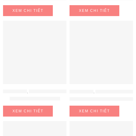
XEM CHI TIẾT
XEM CHI TIẾT
MÁY HÚT MÙI
,
MÁY HÚT MÙI BRANDT
MÁY HÚT MÙI
,
MÁY HÚT MÙI BRANDT
MÁY HÚT MÙI AD1200X
Máy hút mùi âm tủ BRANDT AT
XEM CHI TIẾT
XEM CHI TIẾT