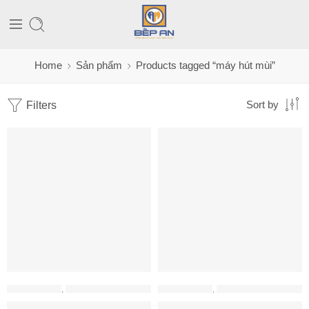
Home
Sản phẩm
Products tagged “máy hút mùi”
Filters
Sort by
MÁY HÚT MÙI
,
MÁY HÚT MÙI BRANDT
MÁY HÚT MÙI
,
MÁY HÚT MÙI MALLOCA
Hút mùi âm tủ Slim siêu mỏng Brandt AI1790X
Máy Hút Khói Khử Mùi Âm Tủ