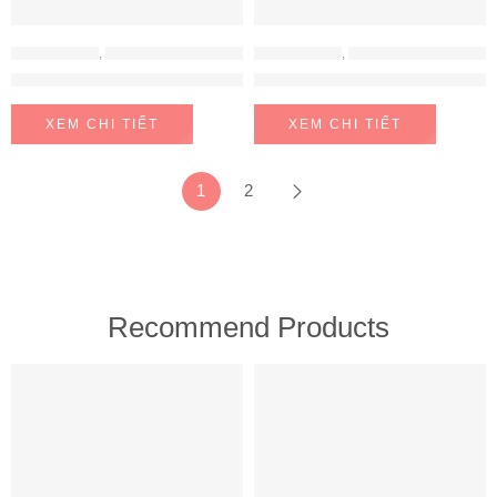
MÁY HÚT MÙI
,
MÁY HÚT MÙI LORCA
MÁY HÚT MÙI
,
MÁY HÚT MÙI LORCA
MÁY HÚT MÙI LORCA TA 6008C-70/90CM
MÁY HÚT MÙI LORCA TA-2001
XEM CHI TIẾT
XEM CHI TIẾT
1
2
Recommend Products
FEATURED
FEATURED