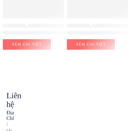
MÁY HÚT MÙI
,
MÁY HÚT MÙI MALLOCA
MÁY HÚT MÙI
,
MÁY HÚT MÙI EUROSUN
Máy Hút Mùi Malloca ZETA-K1573
Máy hút mùi EUROSUN EH-70A
XEM CHI TIẾT
XEM CHI TIẾT
Liên
hệ
Địa
Chỉ
: