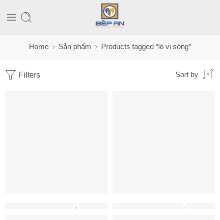
Home
Sản phẩm
Products tagged “lò vi sóng”
Filters
Sort by
LÒ NƯỚNG - LÒ VI SÓNG
,
LÒ NƯỚNG HAFELE
LÒ NƯỚNG - LÒ VI SÓNG
,
LÒ NƯỚNG HAFELE
Lò nướng âm tủ Hafele 538.01.441
Lò Nướng Âm Tủ HO-2KT65A Ha