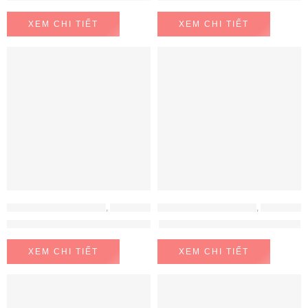
XEM CHI TIẾT
XEM CHI TIẾT
LÒ NƯỚNG - LÒ VI SÓNG
,
LÒ NƯỚNG HAFELE
LÒ NƯỚNG - LÒ VI SÓNG
,
LÒ NƯỚNG - LÒ VI SÓNG BOSCH
Lò Nướng Âm Tủ HO-T60B Hafele 535.02.711
Lò nướng Bosch HBF134EB0K
XEM CHI TIẾT
XEM CHI TIẾT