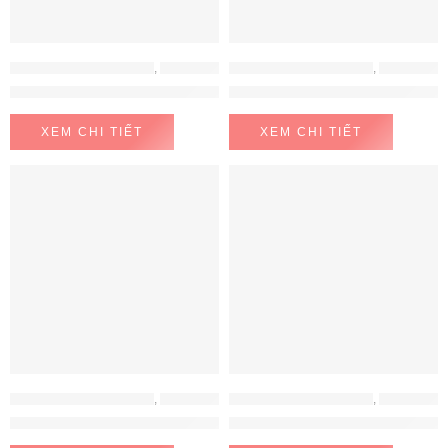
LÒ NƯỚNG - LÒ VI SÓNG
,
LÒ NƯỚNG - LÒ VI SÓNG BOSCH
LÒ NƯỚNG - LÒ VI SÓNG
,
LÒ NƯỚNG HAFELE
Lò nướng kèm hấp Bosch HSG636BB1
Lò Nướng Kết Hợp Vi Sóng Âm
XEM CHI TIẾT
XEM CHI TIẾT
LÒ NƯỚNG - LÒ VI SÓNG
,
LÒ NƯỚNG - LÒ VI SÓNG BOSCH
LÒ NƯỚNG - LÒ VI SÓNG
,
LÒ NƯỚNG HAFELE
Lò nướng kết hợp vi sóng BOSCH CMG656BS6B
Lò Vi Sóng HM-B38C Hafele 538