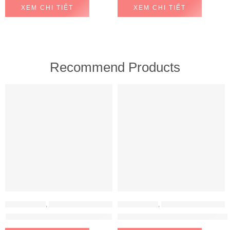
XEM CHI TIẾT
XEM CHI TIẾT
Recommend Products
FEATURED
FEATURED
MÁY HÚT MÙI
,
MÁY HÚT MÙI HAFELE
MÁY HÚT MÙI
,
MÁY HÚT MÙI HAFELE
Máy hút mùi Hafele HH-WT70A
Máy hút mùi Hafele HH-WVG90B