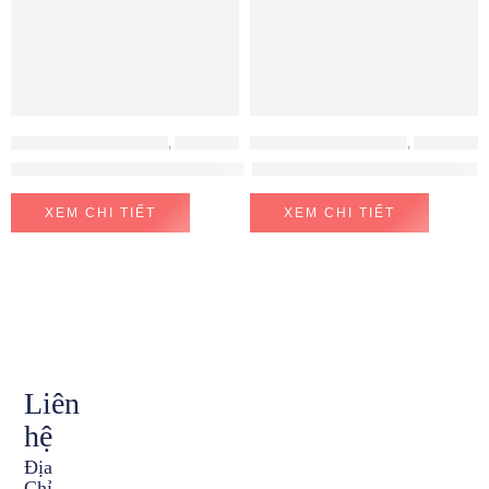
LÒ NƯỚNG - LÒ VI SÓNG
,
LÒ NƯỚNG HAFELE
LÒ NƯỚNG - LÒ VI SÓNG
,
LÒ NƯỚNG - LÒ VI SÓNG BOSCH
Lò Nướng Âm Tủ HO-T60B Hafele 535.02.711
Lò nướng Bosch HBF134EB0K
XEM CHI TIẾT
XEM CHI TIẾT
Liên
hệ
Địa
Chỉ