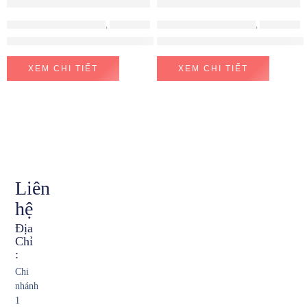
LÒ NƯỚNG - LÒ VI SÓNG
,
LÒ NƯỚNG HAFELE
LÒ NƯỚNG - LÒ VI SÓNG
,
LÒ NƯỚNG - LÒ VI SÓNG BOSCH
Lò Nướng Âm Tủ HO-T60B Hafele 535.02.711
Lò nướng kết hợp vi sóng BO
XEM CHI TIẾT
XEM CHI TIẾT
Liên
hệ
Địa
Chỉ
:
Chi
nhánh
1