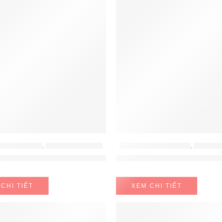
 - LÒ VI SÓNG
,
LÒ NƯỚNG HAFELE
LÒ NƯỚNG - LÒ VI SÓNG
,
LÒ NƯỚN
ng Âm Tủ HO-2KT65A Hafele 538.61.441
Lò Nướng Âm Tủ HO-T60B 
CHI TIẾT
XEM CHI TIẾT