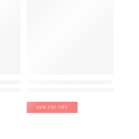
VI SÓNG BOSCH
LÒ NƯỚNG - LÒ VI SÓNG
,
LÒ NƯỚNG HAFELE
HSG636BB1
Lò Nướng Kết Hợp Vi Sóng Âm Tủ HCO-8T50A
XEM CHI TIẾT