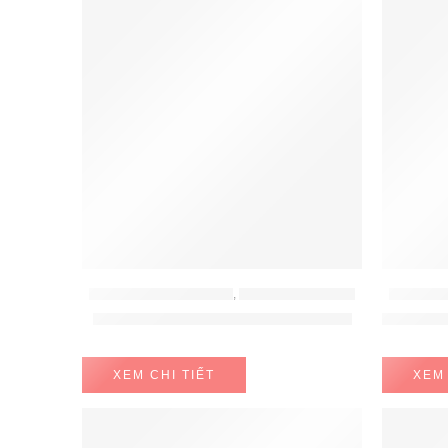
LÒ NƯỚNG - LÒ VI SÓNG
,
LÒ NƯỚNG HAFELE
LÒ NƯỚNG
Lò nướng âm tủ Hafele 538.01.441
Lò Nướ
XEM CHI TIẾT
XEM 