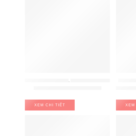
LÒ NƯỚNG - LÒ VI SÓNG
,
LÒ NƯỚNG - LÒ VI SÓNG BOSCH
LÒ NƯỚNG
Lò nướng Bosch HBG635BB1
Lò Nướ
XEM CHI TIẾT
XEM 