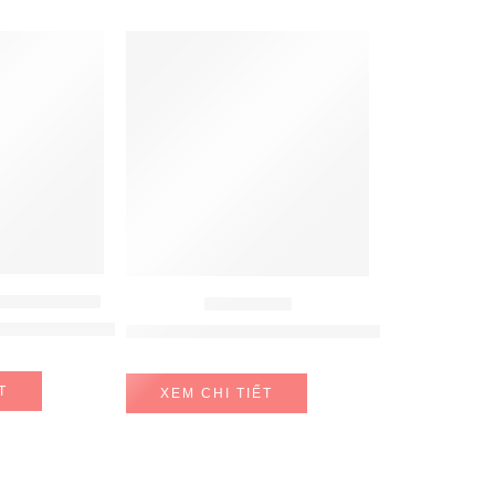
FEATURED
ÚT MÙI HAFELE
MÁY HÚT MÙI
fele HH-WVG90B 539.89.335
MÁY HÚT MÙI HAFELE NAGOLD NC-H7011B
T
XEM CHI TIẾT