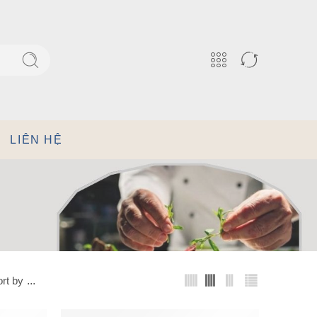
LIÊN HỆ
rt by
...