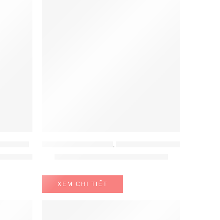
G HAFELE
LÒ NƯỚNG - LÒ VI SÓNG
,
LÒ NƯỚNG - LÒ VI SÓNG BOSCH
Hafele 535.02.711
Lò nướng Bosch HBF134EB0K
XEM CHI TIẾT