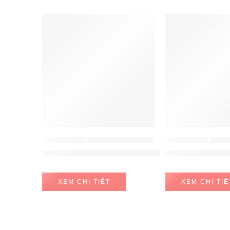
FEATURED
FEATURED
MÁY HÚT MÙI
,
MÁY HÚT MÙI HAFELE
MÁY HÚT MÙI
,
MÁY H
Máy hút mùi Hafele HH-WT70A
Máy hút mùi Ha
XEM CHI TIẾT
XEM CHI TIẾ