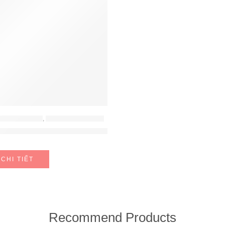
 - LÒ VI SÓNG
,
LÒ NƯỚNG HAFELE
B
óng HM-B38C Hafele 538.01.111
CHI TIẾT
Recommend Products