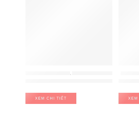
LÒ NƯỚNG - LÒ VI SÓNG
,
LÒ NƯỚNG - LÒ VI SÓNG BOSCH
LÒ NƯỚNG
Lò nướng kết hợp vi sóng BOSCH CMG656BS6
Lò Vi S
XEM CHI TIẾT
XEM 