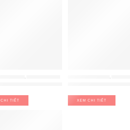
 - LÒ VI SÓNG
,
LÒ NƯỚNG HAFELE
LÒ NƯỚNG - LÒ VI SÓNG
,
LÒ NƯỚNG - LÒ 
ng HO-K60B Hafele 534.05.581
Lò nướng kèm hấp Bosch 
CHI TIẾT
XEM CHI TIẾT