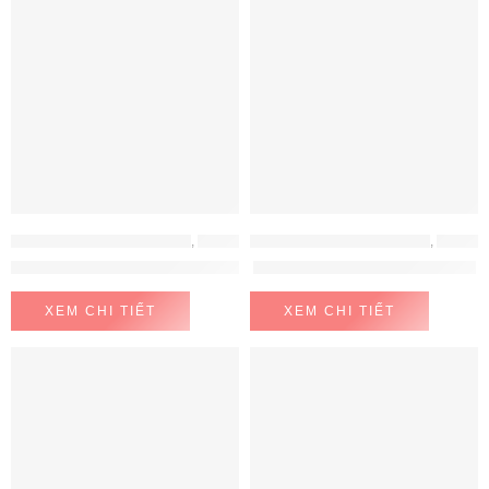
MÁY GIẶT - MÁY SẤY BOSCH
,
MÁY GIẶT- MÁY SẤY
MÁY GIẶT - MÁY SẤY BOSCH
,
MÁY GIẶT- MÁY SẤY
Máy giặt BOSCH WAN28260BY
Máy giặt Bosch WAW28480SG
XEM CHI TIẾT
XEM CHI TIẾT