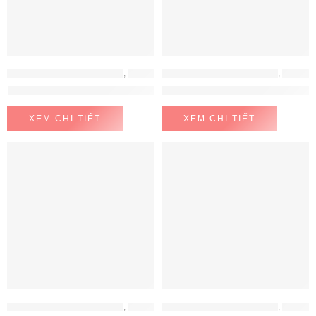
MÁY GIẶT - MÁY SẤY BOSCH
,
MÁY GIẶT- MÁY SẤY
MÁY GIẶT - MÁY SẤY BOSCH
,
MÁY GIẶT- MÁY SẤY
Máy giặt Bosch WAX32M40SG
Máy Giặt Bosch WGG254A0VN
XEM CHI TIẾT
XEM CHI TIẾT
MÁY GIẶT - MÁY SẤY BOSCH
,
MÁY GIẶT- MÁY SẤY
MÁY GIẶT - MÁY SẤY BOSCH
,
MÁY GIẶT- MÁY SẤY