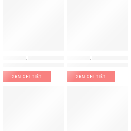
MÁY HÚT MÙI
,
MÁY HÚT MÙI HAFELE
MÁY HÚT MÙI
,
MÁY HÚT MÙI HAFELE
Máy Hút Mùi Âm Tủ Hafele 533.80.027
Máy Hút Mùi Âm Tủ Hafele 533.
XEM CHI TIẾT
XEM CHI TIẾT
FEATURED