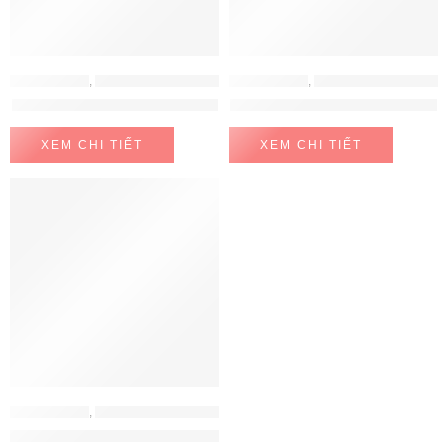
MÁY HÚT MÙI
,
MÁY HÚT MÙI HAFELE
MÁY HÚT MÙI
,
MÁY HÚT MÙI HAFELE
Máy Hút Mùi Hafele 533.80.203
Máy hút mùi Hafele HH-WT70A
XEM CHI TIẾT
XEM CHI TIẾT
FEATURED
MÁY HÚT MÙI
,
MÁY HÚT MÙI HAFELE
Máy hút mùi Hafele HH-WVG90B 539.89.335