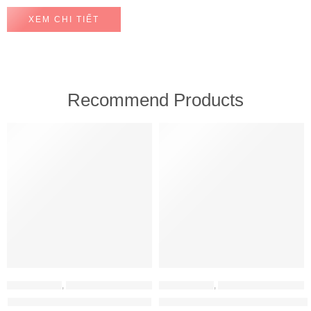
XEM CHI TIẾT
Recommend Products
FEATURED
FEATURED
MÁY HÚT MÙI
,
MÁY HÚT MÙI HAFELE
MÁY HÚT MÙI
,
MÁY HÚT MÙI HAFELE
Máy hút mùi Hafele HH-WT70A
Máy hút mùi Hafele HH-WVG90B