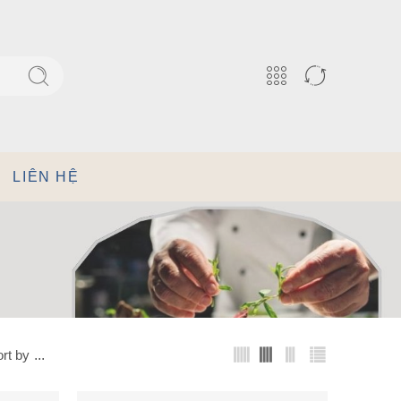
LIÊN HỆ
rt by
...