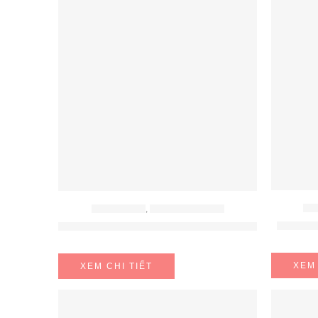
BẾP
BẾP ĐIỆN TỪ
,
BẾP TỪ MALLOCA
Bếp đi
Bếp điện từ 2 vùng nấu Malloca MH-732 IRN
XEM 
XEM CHI TIẾT