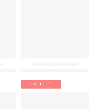
LE
BẾP ĐIỆN TỪ
,
BẾP TỪ MALLOCA
3D Hafele 536.61.631
Bếp Từ Âm 3 Vùng Nấu Malloca Skylux MH-803
XEM CHI TIẾT