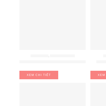
BẾP ĐIỆN TỪ
,
BẾP TỪ MALLOCA
B
Bếp Từ Âm 5 Vùng Nấu Malloca Skylux MH-885
BẾP 
XEM CHI TIẾT
XEM 