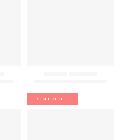
CH
BẾP ĐIỆN TỪ
,
BẾP TỪ BOSCH
5FC5E
BẾP TỪ BOSCH PXX975DC1E
XEM CHI TIẾT