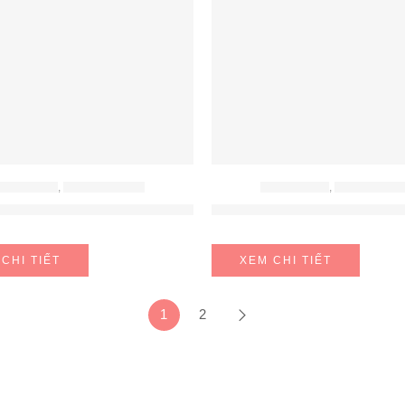
ẾP ĐIỆN TỪ
,
BẾP TỪ BOSCH
BẾP ĐIỆN TỪ
,
BẾP TỪ BOS
 BOSCH SERIE 8 PPI82560MS
BẾP TỪ DOMINO BOSCH P
CHI TIẾT
XEM CHI TIẾT
1
2