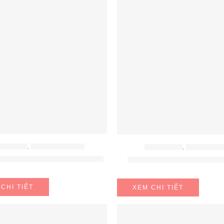
 ĐIỆN TỪ
,
BẾP TỪ EUROSUN
BẾP ĐIỆN TỪ
,
BẾP TỪ LOR
ện từ Eurosun EU-T508 MAX
Bếp điện từ Lorca LCI-8
CHI TIẾT
XEM CHI TIẾT