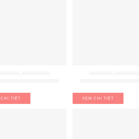
ẾP ĐIỆN TỪ
,
BẾP TỪ BOSCH
BẾP ĐIỆN TỪ
,
BẾP TỪ BOS
TỪ BOSCH PID675DC1E
BẾP TỪ BOSCH PVS77
CHI TIẾT
XEM CHI TIẾT