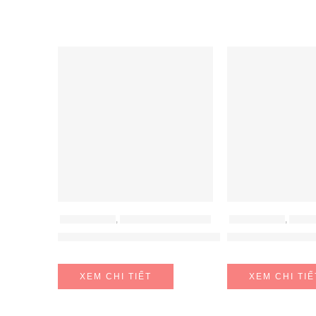
FEATURED
FEATURED
MÁY HÚT MÙI
,
MÁY HÚT MÙI HAFELE
MÁY HÚT MÙI
,
MÁY H
Máy hút mùi Hafele HH-WT70A
Máy hút mùi Ha
XEM CHI TIẾT
XEM CHI TIẾ