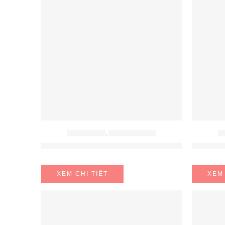
BẾP ĐIỆN TỪ
,
BẾP TỪ HAFELE
BẾ
Bếp Từ 2 Vùng Nấu HC-I772D Hafele 536.61.645
Bếp Từ
XEM CHI TIẾT
XEM 