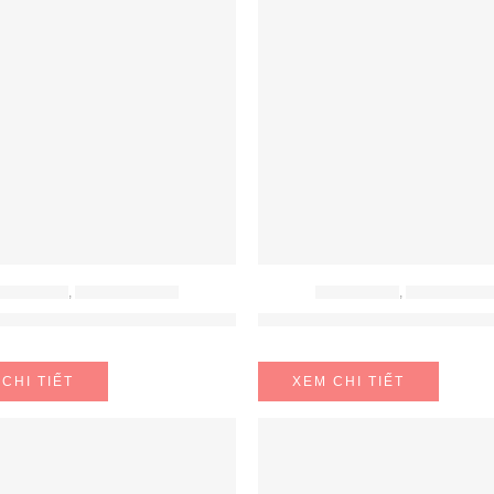
P ĐIỆN TỪ
,
BẾP TỪ HAFELE
BẾP ĐIỆN TỪ
,
BẾP TỪ HAFE
 3 Vùng Nấu HC-I603B Hafele 536.61.791
Bếp Từ 3 Vùng Nấu HC-I60
CHI TIẾT
XEM CHI TIẾT