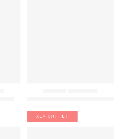
CA
BẾP ĐIỆN TỪ
,
BẾP TỪ HAFELE
86 PRO
Bếp Từ 2 Vùng Nấu HC-I7520B Hafele 536.61.8
XEM CHI TIẾT