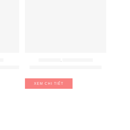
CH
BẾP ĐIỆN TỪ
,
BẾP TỪ MALLOCA
IB375FB1E
Bếp Từ Domino Malloca MDI 301
XEM CHI TIẾT