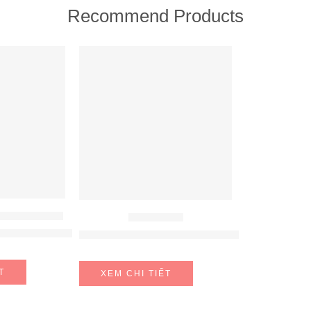
Recommend Products
FEATURED
ÚT MÙI HAFELE
MÁY HÚT MÙI
fele HH-WVG90B 539.89.335
MÁY HÚT MÙI HAFELE NAGOLD NC-H7011B
T
XEM CHI TIẾT