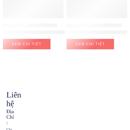
BẾP ĐIỆN TỪ
,
BẾP TỪ MALLOCA
BẾP ĐIỆN TỪ
,
BẾP TỪ EUROSUN
Bếp điện từ 2 vùng nấu Malloca MH-732 IRN
Bếp Từ Eurosun EU-T210 MAX
XEM CHI TIẾT
XEM CHI TIẾT
Liên
hệ
Địa
Chỉ
:
Chi