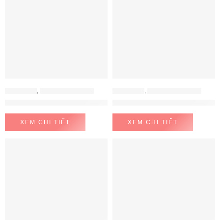
CHẬU RỬA
,
CHẬU RỬA KONOX
CHẬU RỬA
,
CHẬU RỬA KONOX
Chậu rửa bát chống xước KN8146SU Dekor Basic
Chậu rửa bát chống xước KN81
XEM CHI TIẾT
XEM CHI TIẾT