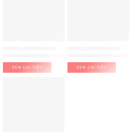
CHẬU RỬA
,
CHẬU RỬA KONOX
CHẬU RỬA
,
CHẬU RỬA KONOX
Chậu rửa bát Granite Sink Phoenix Smart 860 – White Silver
Chậu rửa bát Turkey Sink Beta 1
XEM CHI TIẾT
XEM CHI TIẾT