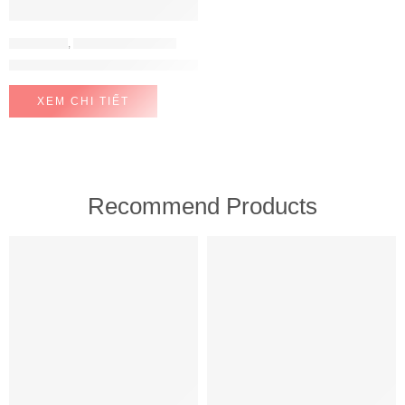
CHẬU RỬA
,
CHẬU RỬA HAFELE
Chậu rửa Blancozia 9 màu đen 567.68.340
XEM CHI TIẾT
Recommend Products
FEATURED
FEATURED