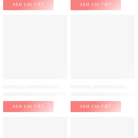
XEM CHI TIẾT
XEM CHI TIẾT
CHẬU RỬA
,
CHẬU RỬA KONOX
CHẬU RỬA
,
CHẬU RỬA KONOX
Chậu rửa bát chống xước phong cách Nhật TARI 9051SR Basic
Chậu rửa bát đá KONOX Granite S
XEM CHI TIẾT
XEM CHI TIẾT