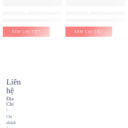
MÁY HÚT MÙI
,
MÁY HÚT MÙI HAFELE
MÁY HÚT MÙI
,
MÁY HÚT MÙI HAFELE
Máy hút mùi Hafele HH-WT70A
Máy hút mùi Hafele HH-WVG90B
XEM CHI TIẾT
XEM CHI TIẾT
Liên
hệ
Địa
Chỉ
:
Chi
nhánh