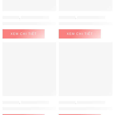
CHẬU RỬA
,
CHẬU RỬA KONOX
CHẬU RỬA
,
CHẬU RỬA KONOX
Chậu rửa bát chống xước KN8151TS Dekor Basic
Chậu rửa bát chống xước phong
XEM CHI TIẾT
XEM CHI TIẾT
CHẬU RỬA
,
CHẬU RỬA KONOX
CHẬU RỬA
,
CHẬU RỬA KONOX
Chậu rửa bát chống xước phong cách Nhật TARI 7851SR Basic
Chậu rửa bát chống xước phong