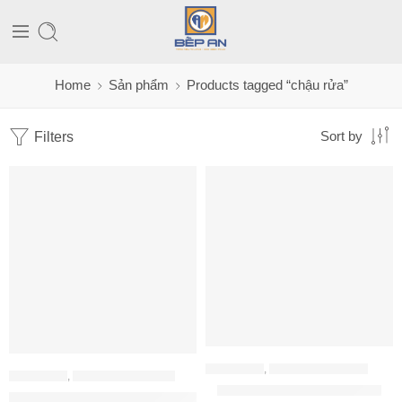
Home
Sản phẩm
Products tagged “chậu rửa”
Filters
Sort by
CHẬU RỬA
,
CHẬU RỬA KONOX
CHẬU RỬA
,
CHẬU RỬA HAFELE
Chậu KONOX KN7544DUB
Bộ hoàn chỉnh, Chậu rửa inox HS21-SSN1S90 và các phụ kiện