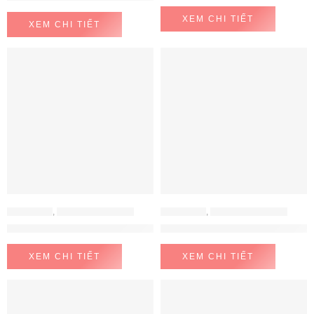
XEM CHI TIẾT
XEM CHI TIẾT
CHẬU RỬA
,
CHẬU RỬA KONOX
CHẬU RỬA
,
CHẬU RỬA KONOX
Chậu rửa bát 2 hố KONOX KN8751DA Retta
Chậu rửa bát chống xước KN76
XEM CHI TIẾT
XEM CHI TIẾT