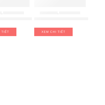
Ừ
,
BẾP TỪ LORCA
BẾP ĐIỆN TỪ
,
BẾP TỪ BOSCH
Lorca LCI 877 PLUS
BẾP TỪ BOSCH PXX975DC1E
 TIẾT
XEM CHI TIẾT