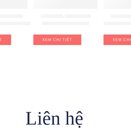
 TỪ EUROSUN
BẾP ĐIỆN TỪ
,
BẾP TỪ LORCA
BẾP ĐIỆN T
UN EU-T710PRO
Bếp từ Lorca LCI-809
Bếp từ đôi 
T
XEM CHI TIẾT
XEM CHI
Liên hệ