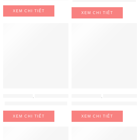
Máy Lọc Nước A. O. Smith G1
XEM CHI TIẾT
XEM CHI TIẾT
MÁY LỌC NƯỚC
,
MÁY LỌC NƯỚC AOSMITH
MÁY LỌC NƯỚC
,
MÁY LỌC NƯỚC AOSMITH
Máy Lọc Nước A. O. Smith Z7
MÁY LỌC NƯỚC AOSMITH AR6
XEM CHI TIẾT
XEM CHI TIẾT