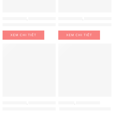
MÁY LỌC NƯỚC
,
MÁY LỌC NƯỚC CHUNGHO
MÁY LỌC NƯỚC
,
MÁY LỌC NƯỚC CHUNGHO
Máy lọc nước ChungHo GWP-60C9560M
Máy lọc nước ChungHo Iguassu
XEM CHI TIẾT
XEM CHI TIẾT
MÁY LỌC NƯỚC
,
MÁY LỌC NƯỚC CHUNGHO
ELECTEKA
,
MÁY LỌC NƯỚC
Máy lọc nước Chungho WF-70S9500M
Máy lọc nước Electeka S7 Pro