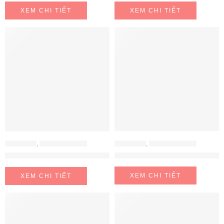
XEM CHI TIẾT
XEM CHI TIẾT
ELECTEKA
,
MÁY LỌC NƯỚC
ELECTEKA
,
MÁY LỌC NƯỚC
Máy lọc nước RO để bàn đa năn
Máy lọc nước RO đa chức năng Electeka E8( pha cà phê, chức n
XEM CHI TIẾT
XEM CHI TIẾT