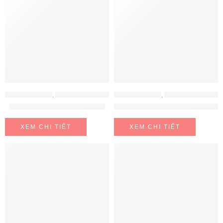
MÁY LỌC NƯỚC
,
MÁY LỌC NƯỚC AOSMITH
MÁY LỌC NƯỚC
,
MÁY LỌC NƯỚC CHUNGHO
Máy Lọc Nước AOSmith Vita
Máy lọc nước ChungHo GWI-6
XEM CHI TIẾT
XEM CHI TIẾT