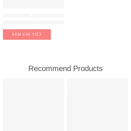
MÁY LỌC NƯỚC
,
MÁY LỌC NƯỚC MITSUBISHI CLEANSUI
Mitsubishi Cleansui ION KIỀM EU301
XEM CHI TIẾT
Recommend Products
FEATURED
FEATURED