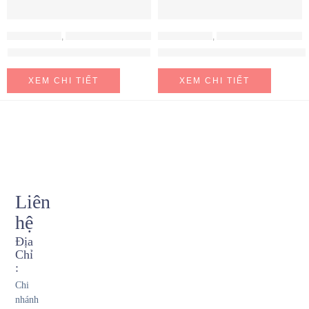
MÁY HÚT MÙI
,
MÁY HÚT MÙI HAFELE
MÁY HÚT MÙI
,
MÁY HÚT MÙI HAFELE
Máy hút mùi Hafele HH-WT70A
Máy hút mùi Hafele HH-WVG90B
XEM CHI TIẾT
XEM CHI TIẾT
Liên
hệ
Địa
Chỉ
:
Chi
nhánh