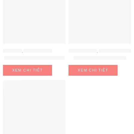
ELECTEKA
,
MÁY LỌC NƯỚC
MÁY LỌC NƯỚC
,
MÁY LỌC NƯỚC MITSUBISHI CLEANSUI
Máy lọc nước RO Electeka E6
Mitsubishi Cleansui EU101
XEM CHI TIẾT
XEM CHI TIẾT