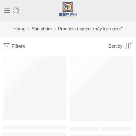
Home
Sản phẩm
Products tagged “máy lọc nước”
Filters
Sort by
MÁY LỌC NƯỚC
,
MÁY LỌC NƯỚC AOSMITH
MÁY LỌC NƯỚC
,
MÁY LỌC NƯỚC AOSMITH
Máy Lọc Nước A. O. Smith AR75-A-S-H1