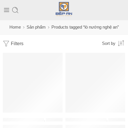
Home
Sản phẩm
Products tagged “lò nướng nghệ an”
Filters
Sort by
LÒ NƯỚNG - LÒ VI SÓNG
,
LÒ NƯỚNG HAFELE
LÒ NƯỚNG - LÒ VI SÓNG
,
LÒ NƯỚNG HAFELE
Lò nướng âm tủ Hafele 538.01.441
Lò Nướng Âm Tủ HO-2KT65A Ha