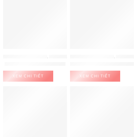
LÒ NƯỚNG - LÒ VI SÓNG
,
LÒ NƯỚNG - LÒ VI SÓNG BOSCH
LÒ NƯỚNG - LÒ VI SÓNG
,
LÒ NƯỚNG HAFELE
Lò nướng Bosch HBG635BB1
Lò Nướng HO-K60B Hafele 534.
XEM CHI TIẾT
XEM CHI TIẾT