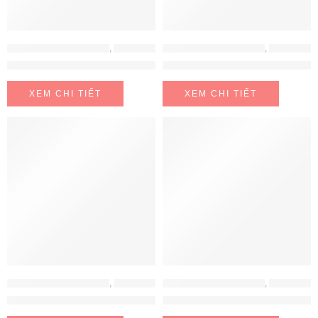
LÒ NƯỚNG - LÒ VI SÓNG
,
LÒ NƯỚNG - LÒ VI SÓNG BOSCH
LÒ NƯỚNG - LÒ VI SÓNG
,
LÒ NƯỚNG HAFELE
Lò nướng kèm hấp Bosch HSG636BB1
Lò Nướng Kết Hợp Vi Sóng Âm
XEM CHI TIẾT
XEM CHI TIẾT
LÒ NƯỚNG - LÒ VI SÓNG
,
LÒ NƯỚNG - LÒ VI SÓNG BOSCH
LÒ NƯỚNG - LÒ VI SÓNG
,
LÒ NƯỚNG HAFELE
Lò nướng kết hợp vi sóng BOSCH CMG656BS6B
Lò Vi Sóng HM-B38C Hafele 538