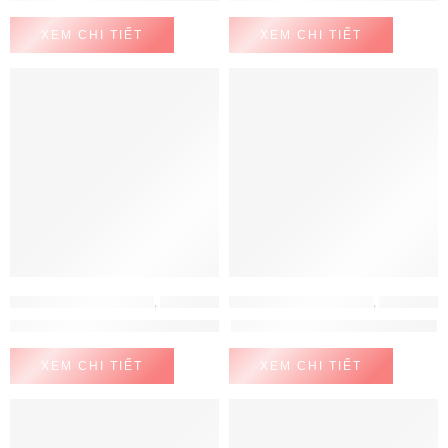
XEM CHI TIẾT
XEM CHI TIẾT
LÒ NƯỚNG - LÒ VI SÓNG
,
LÒ NƯỚNG HAFELE
LÒ NƯỚNG - LÒ VI SÓNG
,
LÒ NƯỚNG - LÒ VI SÓNG BOSCH
Lò Nướng Âm Tủ HO-T60B Hafele 535.02.711
Lò nướng Bosch HBF134EB0K
XEM CHI TIẾT
XEM CHI TIẾT