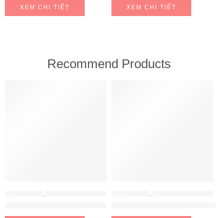
XEM CHI TIẾT
XEM CHI TIẾT
Recommend Products
FEATURED
FEATURED
MÁY HÚT MÙI
,
MÁY HÚT MÙI HAFELE
MÁY HÚT MÙI
,
MÁY HÚT MÙI HAFELE
Máy hút mùi Hafele HH-WT70A
Máy hút mùi Hafele HH-WVG90B