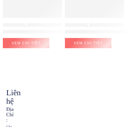
MÁY HÚT MÙI
,
MÁY HÚT MÙI MALLOCA
MÁY HÚT MÙI
,
MÁY HÚT MÙI EUROSUN
Máy Hút Mùi Đảo Malloca ADEL P-3810
MÁY HÚT MÙI EUROSUN EH-7
XEM CHI TIẾT
XEM CHI TIẾT
Liên
hệ
Địa
Chỉ
: