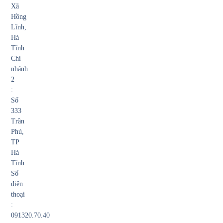
Xã
Hồng
Lĩnh,
Hà
Tĩnh
Chi
nhánh
2
:
Số
333
Trần
Phú,
TP
Hà
Tĩnh
Số
điện
thoại
:
091320.70.40