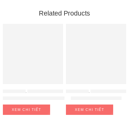
Related Products
ĐỒ GIA DỤNG
,
MÁY HÚT ẨM - MÁY LỌC KHÔNG KHÍ
ĐỒ GIA DỤNG
,
MÁY HÚT ẨM - MÁY LỌC KHÔNG KHÍ
Máy lọc không khí Sharp kèm hút ẩm DW-J27FV-S
Quạt cây Toshiba F-LSA10
XEM CHI TIẾT
XEM CHI TIẾT