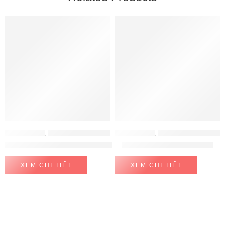
ĐỒ GIA DỤNG
,
MÁY HÚT ẨM - MÁY LỌC KHÔNG KHÍ
ĐỒ GIA DỤNG
,
MÁY ÉP CHẬM - MÁY LÀM SỮA HẠT
Quạt lọc không khí và khử khuẩn U ULTTY BB
Máy làm sữa hạt UNIE V8S
XEM CHI TIẾT
XEM CHI TIẾT