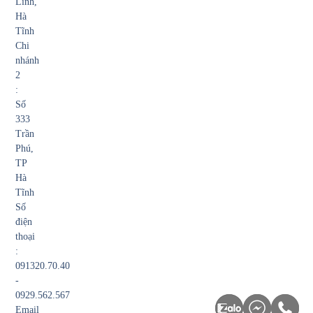
Lĩnh,
Hà
Tĩnh
Chi
nhánh
2
:
Số
333
Trần
Phú,
TP
Hà
Tĩnh
Số
điện
thoại
:
091320.70.40
-
0929.562.567
Email