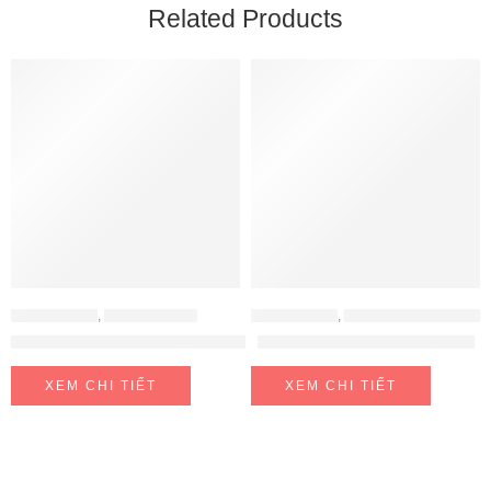
Related Products
ĐỒ GIA DỤNG
,
NỒI CƠM ĐIỆN
ĐỒ GIA DỤNG
,
MÁY HÚT ẨM - MÁY LỌC KHÔNG KHÍ
Nồi cơm điện Cuckoo CRP-JHR1060FD
Máy Hút Ẩm FujiE HM-918EC
XEM CHI TIẾT
XEM CHI TIẾT