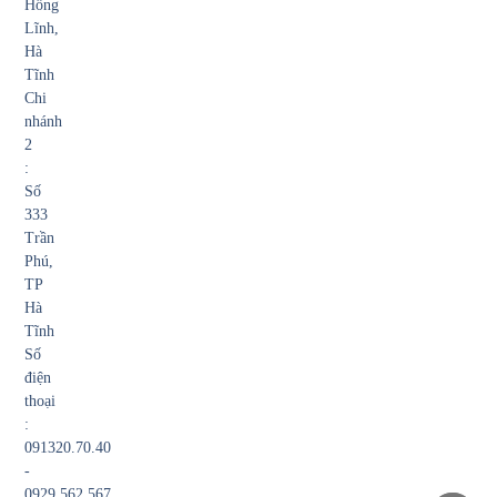
Hồng
Lĩnh,
Hà
Tĩnh
Chi
nhánh
2
:
Số
333
Trần
Phú,
TP
Hà
Tĩnh
Số
điện
thoại
:
091320.70.40
-
0929.562.567