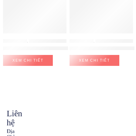
ĐỒ GIA DỤNG
,
MÁY HÚT ẨM - MÁY LỌC KHÔNG KHÍ
ĐỒ GIA DỤNG
,
MÁY ÉP CHẬM - MÁY LÀM SỮA HẠT
Máy lọc không khí kết hợp hút ẩm Sharp DW-E16FA-W
Máy ép chậm + xay Hurom M10
XEM CHI TIẾT
XEM CHI TIẾT
Liên
hệ
Địa