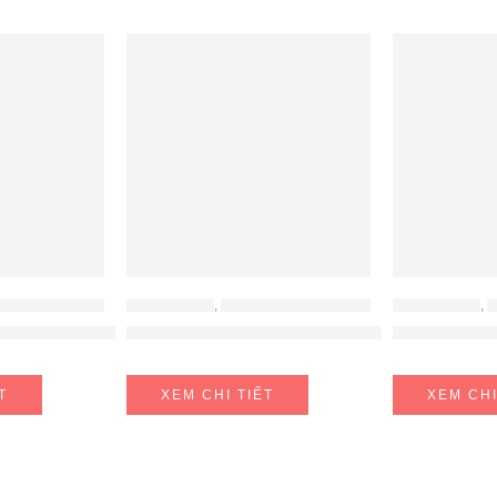
 - MÁY LỌC KHÔNG KHÍ
ĐỒ GIA DỤNG
,
MÁY HÚT ẨM - MÁY LỌC KHÔNG KHÍ
ĐỒ GIA DỤNG
,
MÁ
ọc không khí Ultty LUK016
Máy lọc không khí Sharp kèm hút ẩm DW-J
Máy Hút Ẩm 
T
XEM CHI TIẾT
XEM CHI