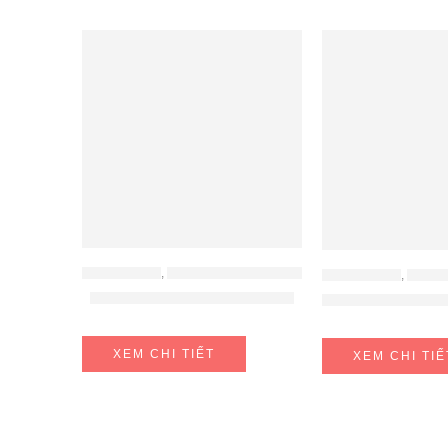
ĐỒ GIA DỤNG
,
MÁY ÉP CHẬM - MÁY LÀM SỮA HẠT
ĐỒ GIA DỤNG
,
MÁY HÚT ẨM
Máy làm sữa hạt Olivo X20
Máy hút ẩm và l
XEM CHI TIẾT
XEM CHI TIẾ