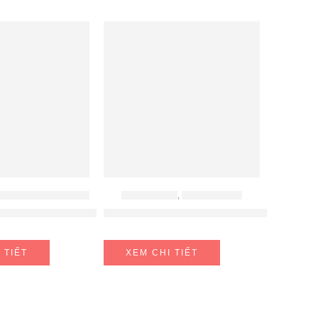
Y HÚT ẨM - MÁY LỌC KHÔNG KHÍ
ĐỒ GIA DỤNG
,
NỒI CƠM ĐIỆN
27FV-S
Kết Hợp Lọc Không Khí FujiE HM-925EC Pro
Nồi cơm điện tử cao tần áp suất kép
 TIẾT
XEM CHI TIẾT