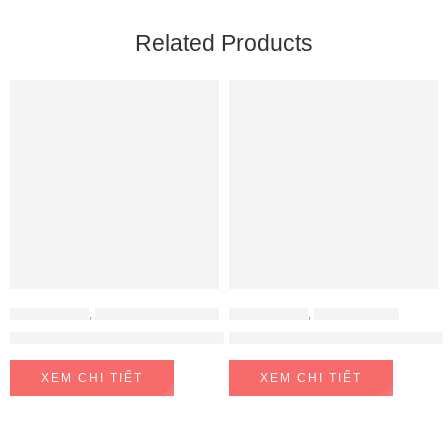
Related Products
ĐỒ GIA DỤNG
,
NỒI CHIÊN KHÔNG DẦU - NỒI LẨU
ĐỒ GIA DỤNG
,
NỒI CƠM ĐIỆN
Nồi chiên không dầu Unie UE-1000 – 12 lít
Nồi cơm hạ cánh nơi anh CRP-
XEM CHI TIẾT
XEM CHI TIẾT