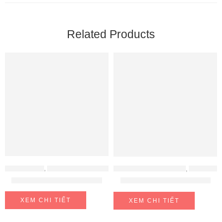
Related Products
ĐỒ GIA DỤNG
,
MÁY ÉP CHẬM - MÁY LÀM SỮA HẠT
BỘ NỒI - BÁT - THÌA - ĐŨA
,
ĐỒ GIA DỤNG
Máy làm sữa hạt Kalpen H1
Hộp 10 đôi đũa sợi thủy tinh
XEM CHI TIẾT
XEM CHI TIẾT