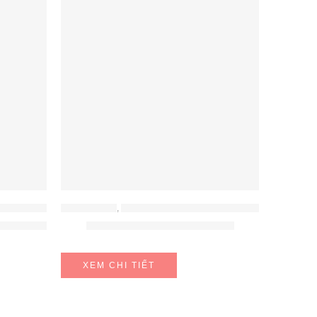
KHÔNG KHÍ
ĐỒ GIA DỤNG
,
MÁY HÚT ẨM - MÁY LỌC KHÔNG KHÍ
FX30C18IW
Máy sưởi gốm Unie UE-129
XEM CHI TIẾT