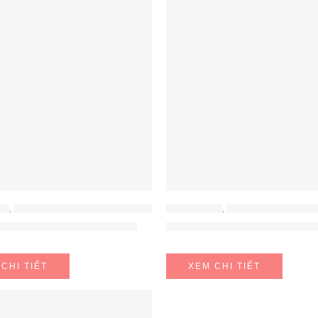
NG
,
MÁY HÚT ẨM - MÁY LỌC KHÔNG KHÍ
ĐỒ GIA DỤNG
,
MÁY HÚT ẨM - MÁY LỌC 
ưởi Gốm 3D Unold 86535
Máy sưởi gốm Delonghi H
CHI TIẾT
XEM CHI TIẾT