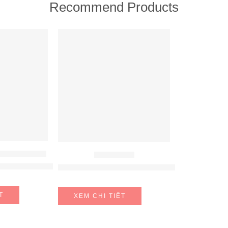
Recommend Products
FEATURED
ÚT MÙI HAFELE
MÁY HÚT MÙI
fele HH-WVG90B 539.89.335
MÁY HÚT MÙI HAFELE NAGOLD NC-H7011B
T
XEM CHI TIẾT