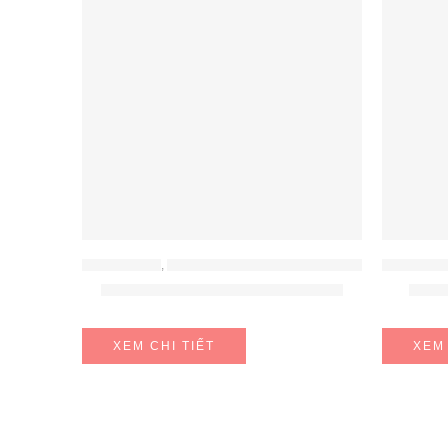
ĐỒ GIA DỤNG
,
MÁY HÚT ẨM - MÁY LỌC KHÔNG KHÍ
ĐỒ GIA DỤ
Máy sưởi gốm Unold 3D 861825
Sưởi
XEM CHI TIẾT
XEM 