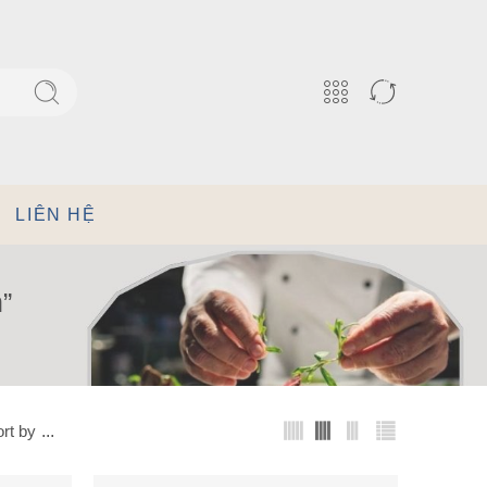
LIÊN HỆ
”
rt by
...