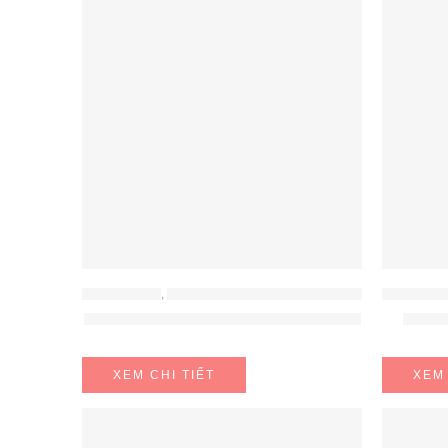
ĐỒ GIA DỤNG
,
MÁY HÚT ẨM - MÁY LỌC KHÔNG KHÍ
ĐỒ GIA DỤ
Máy sưởi dầu Delonghi TRRS 1225C
Máy S
XEM CHI TIẾT
XEM 