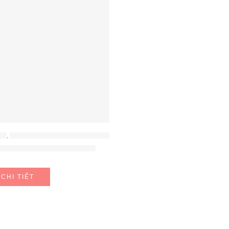
NG
,
MÁY HÚT ẨM - MÁY LỌC KHÔNG KHÍ
 gốm Nemotree NE-HT30
CHI TIẾT