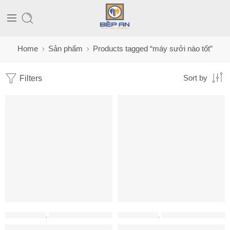
Home
Sản phẩm
Products tagged “máy sưởi nào tốt”
Filters
Sort by
ĐỒ GIA DỤNG
,
MÁY HÚT ẨM - MÁY LỌC KHÔNG KHÍ
ĐỒ GIA DỤNG
,
MÁY HÚT ẨM - MÁY LỌC KHÔNG KHÍ
Máy sưởi dầu Delonghi TRRS 1225C
Máy Sưởi Gốm 3D Unold 86535