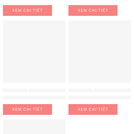
XEM CHI TIẾT
XEM CHI TIẾT
ĐỒ GIA DỤNG
,
MÁY HÚT ẨM - MÁY LỌC KHÔNG KHÍ
ĐỒ GIA DỤNG
,
MÁY HÚT ẨM - MÁY LỌC KHÔNG KHÍ
Máy sưởi gốm Delonghi HFX30C18IW
Máy sưởi gốm Unold 3D 861825
XEM CHI TIẾT
XEM CHI TIẾT