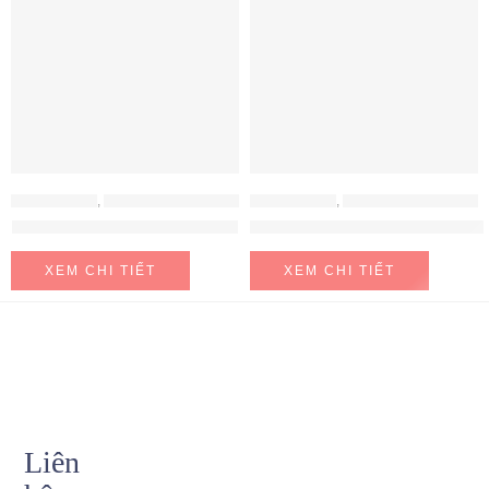
MÁY HÚT MÙI
,
MÁY HÚT MÙI HAFELE
MÁY HÚT MÙI
,
MÁY HÚT MÙI HAFELE
Máy hút mùi Hafele HH-WT70A
Máy hút mùi Hafele HH-WVG90B
XEM CHI TIẾT
XEM CHI TIẾT
Liên