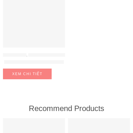
ĐỒ GIA DỤNG
,
MÁY HÚT ẨM - MÁY LỌC KHÔNG KHÍ
Sưởi gốm Nemotree NE-HT30
XEM CHI TIẾT
Recommend Products
FEATURED
FEATURED