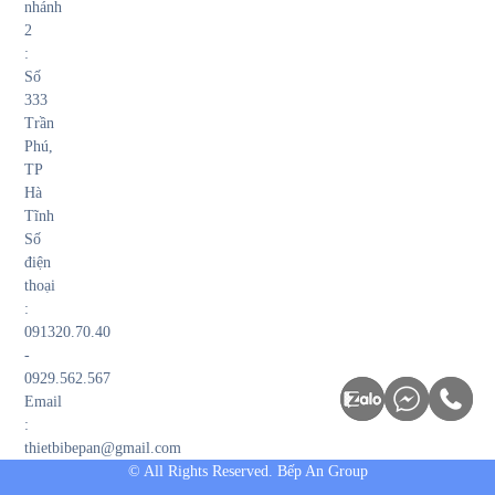
nhánh
2
:
Số
333
Trần
Phú,
TP
Hà
Tĩnh
Số
điện
thoại
:
091320.70.40
-
0929.562.567
Email
:
thietbibepan@gmail.com
© All Rights Reserved. Bếp An Group