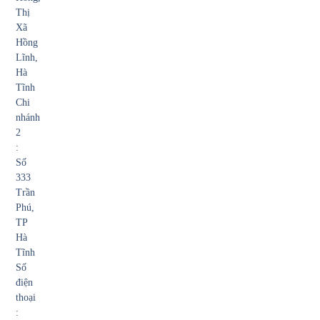
Thị
Xã
Hồng
Lĩnh,
Hà
Tĩnh
Chi
nhánh
2
:
Số
333
Trần
Phú,
TP
Hà
Tĩnh
Số
điện
thoại
: