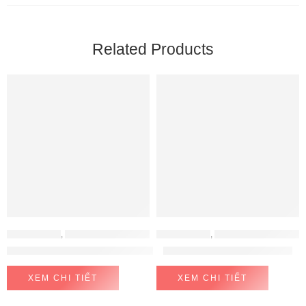
Related Products
ĐỒ GIA DỤNG
,
MÁY HÚT ẨM - MÁY LỌC KHÔNG KHÍ
ĐỒ GIA DỤNG
,
MÁY ÉP CHẬM - MÁY LÀM SỮA HẠT
Máy hút ẩm và lọc không khí Ultty LUK016
Máy ép chậm Caso SJW600
XEM CHI TIẾT
XEM CHI TIẾT