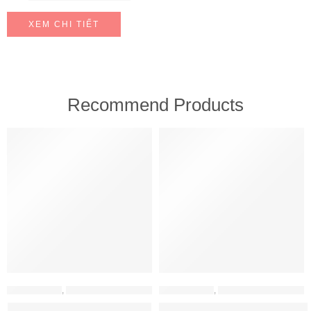
XEM CHI TIẾT
Recommend Products
FEATURED
FEATURED
MÁY HÚT MÙI
,
MÁY HÚT MÙI HAFELE
MÁY HÚT MÙI
,
MÁY HÚT MÙI HAFELE
Máy hút mùi Hafele HH-WT70A
Máy hút mùi Hafele HH-WVG90B