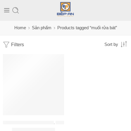
Home
Sản phẩm
Products tagged “muối rửa bát”
Filters
Sort by
CHẤT TẨY RỬA - MUỐI - BÓNG
,
ĐỒ GIA DỤNG
Gel rửa bát Finish Eco