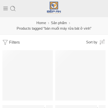
Home
Sản phẩm
Products tagged “bán muối máy rửa bát ở vinh”
Filters
Sort by
CHẤT TẨY RỬA - MUỐI - BÓNG
,
ĐỒ GIA DỤNG
CHẤT TẨY RỬA - MUỐI - BÓNG
,
ĐỒ GIA DỤNG