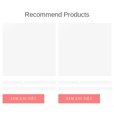
Recommend Products
FEATURED
FEATURED
MÁY HÚT MÙI
,
MÁY HÚT MÙI HAFELE
MÁY HÚT MÙI
,
MÁY HÚT MÙI HAFELE
Máy hút mùi Hafele HH-WT70A
Máy hút mùi Hafele HH-WVG90B
XEM CHI TIẾT
XEM CHI TIẾT