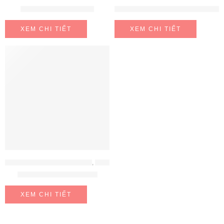
Gel rửa bát Finish Eco
MUỐI RỬA BÁT FINISH 1.5KG
XEM CHI TIẾT
XEM CHI TIẾT
CHẤT TẨY RỬA - MUỐI - BÓNG
,
ĐỒ GIA DỤNG
Muối rửa bát Finish 4KG
XEM CHI TIẾT