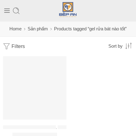
Home
Sản phẩm
Products tagged “gel rửa bát nào tốt”
Filters
Sort by
CHẤT TẨY RỬA - MUỐI - BÓNG
,
ĐỒ GIA DỤNG
Gel rửa bát Finish Eco