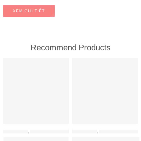
XEM CHI TIẾT
Recommend Products
FEATURED
FEATURED
MÁY HÚT MÙI
,
MÁY HÚT MÙI HAFELE
MÁY HÚT MÙI
,
MÁY HÚT MÙI HAFELE
Máy hút mùi Hafele HH-WT70A
Máy hút mùi Hafele HH-WVG90B