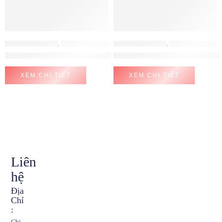
PHỤ KIỆN HAFELE
,
PHỤ KIỆN TỦ BẾP
PHỤ KIỆN HAFELE
,
PHỤ KIỆN TỦ BẾP
Giá bát cố định Hafele 900mm-544.40.008
Giá bát đĩa tủ dưới Hafele 600
XEM CHI TIẾT
XEM CHI TIẾT
Liên
hệ
Địa
Chỉ
: