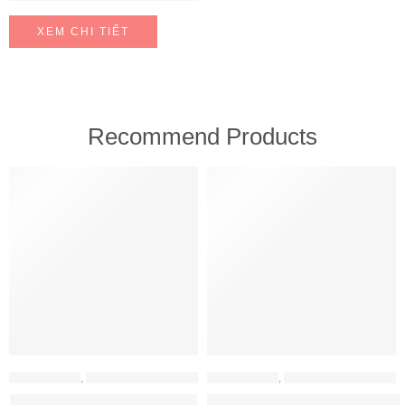
XEM CHI TIẾT
Recommend Products
FEATURED
FEATURED
MÁY HÚT MÙI
,
MÁY HÚT MÙI HAFELE
MÁY HÚT MÙI
,
MÁY HÚT MÙI HAFELE
Máy hút mùi Hafele HH-WT70A
Máy hút mùi Hafele HH-WVG90B