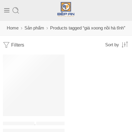
Home
Sản phẩm
Products tagged “giá xoong nồi hà tĩnh”
Filters
Sort by
PHỤ KIỆN HAFELE
,
PHỤ KIỆN TỦ BẾP
Giá xoong nồi Hafele 549.08.034 inox