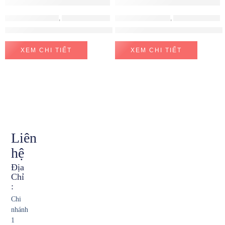
PHỤ KIỆN HAFELE
,
PHỤ KIỆN TỦ BẾP
PHỤ KIỆN KITPLUS
,
PHỤ KIỆN TỦ BẾP
Giá bát cố định Hafele 800mm 544.40.013
Thùng gạo Kit Plus RB29A / RB2
XEM CHI TIẾT
XEM CHI TIẾT
Liên
hệ
Địa
Chỉ
:
Chi
nhánh
1