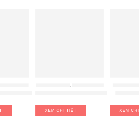
HỤ KIỆN TỦ BẾP
PHỤ KIỆN KITPLUS
,
PHỤ KIỆN TỦ BẾP
PHỤ KIỆN BL
9.20.014
 Nồi Kason 800mm Kosmo 549.08.867
GIÁ DAO THỚT ĐA NĂNG KIT PLUS EC VI
TAY NÂN
T
XEM CHI TIẾT
XEM CHI