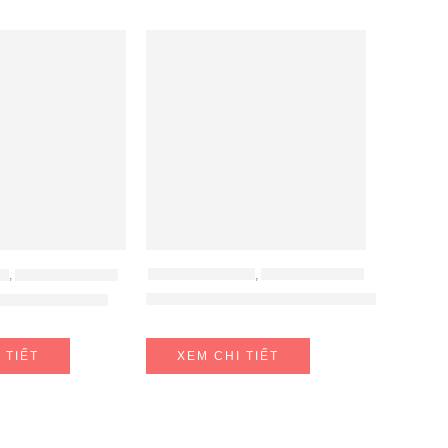
PHỤ KIỆN HAFELE
,
PHỤ KIỆN TỦ BẾP
UM
,
PHỤ KIỆN TỦ BẾP
Rổ Chén Đĩa 700mm Không Khung Cuci
P.35
G BLUM HF 25
XEM CHI TIẾT
 TIẾT