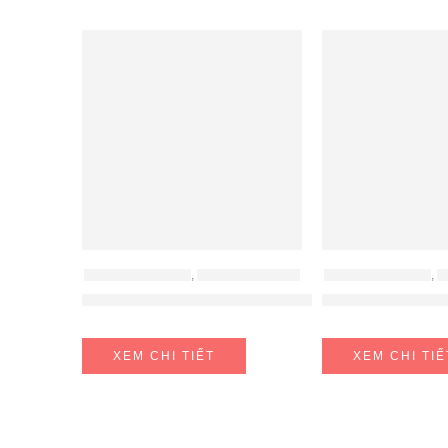
PHỤ KIỆN HAFELE
,
PHỤ KIỆN TỦ BẾP
PHỤ KIỆN HAFELE
,
P
Giá Dao Thớt Chai Lọ Sonata 350mm Cucina 54
Kệ Đựng Xoong
XEM CHI TIẾT
XEM CHI TIẾ