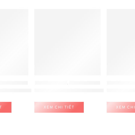
HỤ KIỆN TỦ BẾP
PHỤ KIỆN HAFELE
,
PHỤ KIỆN TỦ BẾP
PHỤ KIỆN KITP
493.05.735
ld Short H5fs Nắp Xám Hafele 493.05.738
Giá gia vị Hafele Cucina 350mm- 549.20.034
GIÁ XOONG 
T
XEM CHI TIẾT
XEM CHI