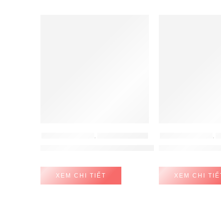
PHỤ KIỆN HAFELE
,
PHỤ KIỆN TỦ BẾP
PHỤ KIỆN HAFELE
,
P
Tay Nâng Free Fold Short F5fs Nắp Xám Hafele 
Tay Nâng Free Fo
XEM CHI TIẾT
XEM CHI TIẾ