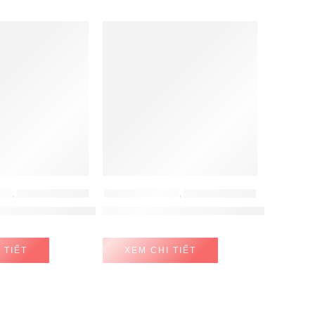
LUS
,
PHỤ KIỆN TỦ BẾP
PHỤ KIỆN HAFELE
,
PHỤ KIỆN TỦ BẾP
NỒI, BÁT ĐĨA ĐA NĂNG NAN DẸT INOX MỜ KIT PLUS BM
Tay Nâng Free Fold Short G5fs Nắp Xá
 TIẾT
XEM CHI TIẾT