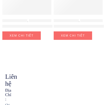
PHỤ KIỆN HAFELE
,
PHỤ KIỆN TỦ BẾP
PHỤ KIỆN HAFELE
,
PHỤ KIỆN TỦ BẾP
Tay Nâng Free Fold Short G5fs Nắp Xám Hafele 493.05.737
Giá Dao Thớt Chai Lọ Sonata 3
XEM CHI TIẾT
XEM CHI TIẾT
Liên
hệ
Địa
Chỉ
: