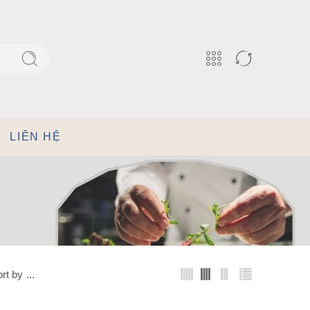
LIÊN HỆ
rt by
...