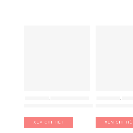
FEATURED
FEATURED
MÁY HÚT MÙI
,
MÁY HÚT MÙI HAFELE
MÁY HÚT MÙI
,
MÁY H
Máy hút mùi Hafele HH-WT70A
Máy hút mùi Ha
XEM CHI TIẾT
XEM CHI TIẾ