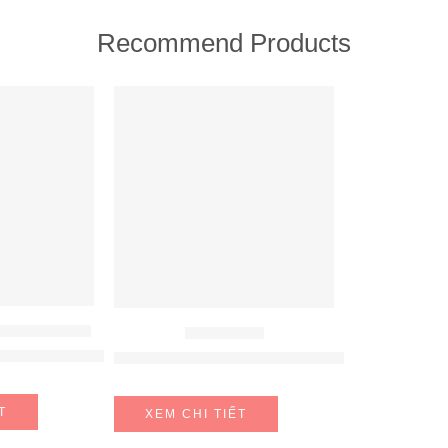
Recommend Products
FEATURED
ÚT MÙI HAFELE
MÁY HÚT MÙI
fele HH-WVG90B 539.89.335
MÁY HÚT MÙI HAFELE NAGOLD NC-H7011B
T
XEM CHI TIẾT