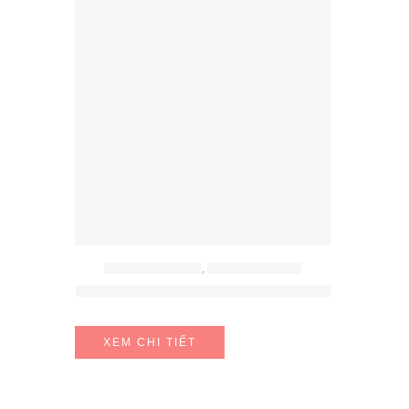
PHỤ KIỆN HAFELE
,
PHỤ KIỆN TỦ BẾP
Giá xoong nồi Hafele 549.08.034 inox
XEM CHI TIẾT