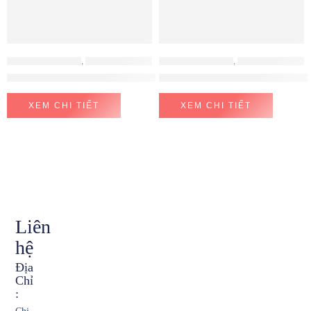
PHỤ KIỆN HAFELE
,
PHỤ KIỆN TỦ BẾP
PHỤ KIỆN HAFELE
,
PHỤ KIỆN TỦ BẾP
Tay Nâng Free Fold Short H5fs Nắp Xám Hafele 493.05.738
THÙNG RÁC ÂM TỦ HAILO HAFE
XEM CHI TIẾT
XEM CHI TIẾT
Liên
hệ
Địa
Chỉ
: