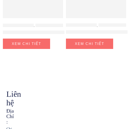
PHỤ KIỆN HAFELE
,
PHỤ KIỆN TỦ BẾP
PHỤ KIỆN HAFELE
,
PHỤ KIỆN TỦ BẾP
Rổ Chén Đĩa 700mm Không Khu
Tay Nâng Free Fold Short H5fs Nắp Xám Hafele 493.05.738
XEM CHI TIẾT
XEM CHI TIẾT
Liên
hệ
Địa
Chỉ
: