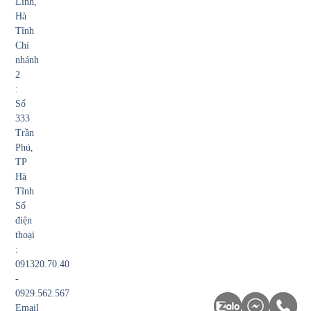
Lĩnh,
Hà
Tĩnh
Chi
nhánh
2
:
Số
333
Trần
Phú,
TP
Hà
Tĩnh
Số
điện
thoại
:
091320.70.40
-
0929.562.567
Email