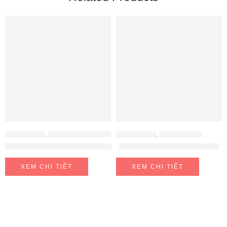
ĐỒ GIA DỤNG
,
MÁY ÉP CHẬM - MÁY LÀM SỮA HẠT
ĐỒ GIA DỤNG
,
NỒI CƠM ĐIỆN
Máy làm sữa hạt OLIVO CB400
Nồi Cơm cuckooCR-0685GW
XEM CHI TIẾT
XEM CHI TIẾT