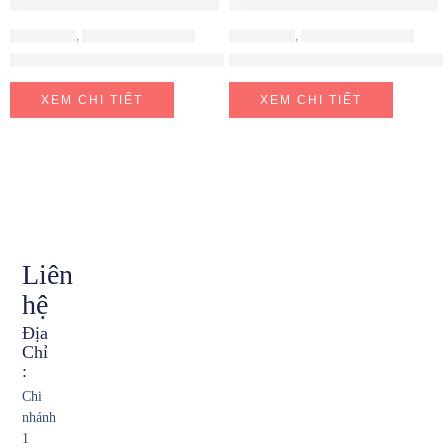
VÒI KONOX
,
VÒI RỬA CHÉN BÁT
VÒI KONOX
,
VÒI RỬA CHÉN BÁT
Vòi rửa bát dây rút Artan Chrome
Vòi rửa bát thân mềm KONOX K
XEM CHI TIẾT
XEM CHI TIẾT
Liên
hệ
Địa
Chỉ
:
Chi
nhánh
1