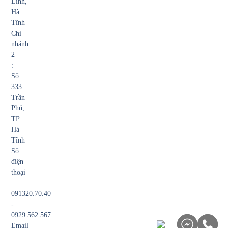
Lĩnh,
Hà
Tĩnh
Chi
nhánh
2
:
Số
333
Trần
Phú,
TP
Hà
Tĩnh
Số
điện
thoại
:
091320.70.40
-
0929.562.567
Email