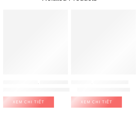
VÒI RỬA CHÉN BÁT
,
VÒI RỬA HAFELE
VÒI KONOX
,
VÒI RỬA CHÉN BÁT
Vòi Rửa Chén Bát HT21-CH1P287 Hafele 577.55.230
Vòi rửa bát Modo Chrome
XEM CHI TIẾT
XEM CHI TIẾT